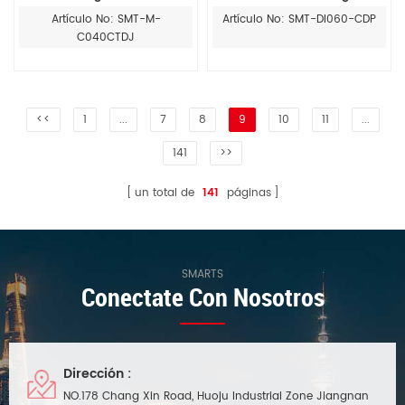
V, 40 W, 300 mA a 1400 mA,
de 3 V-30 V, 0-10 V, 60 W, 500
Artículo No: SMT-M-
Artículo No: SMT-DI060-CDP
100 277 V CA
mA-2100 mA
C040CTDJ
<<
1
...
7
8
9
10
11
...
141
>>
un total de
141
páginas
SMARTS
Conectate Con Nosotros
Dirección :
NO.178 Chang Xin Road, Huoju Industrial Zone Jiangnan