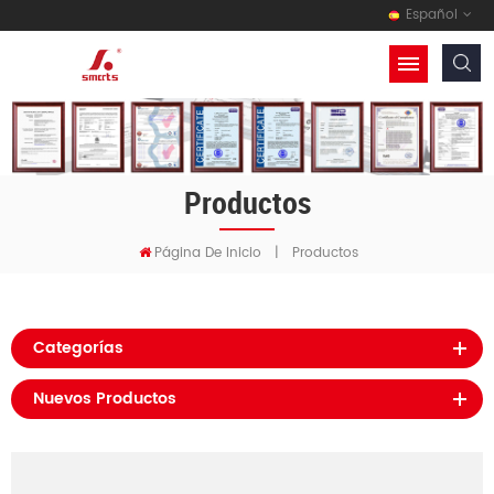
Español
Productos
Página De Inicio
|
Productos
Categorías
Nuevos Productos