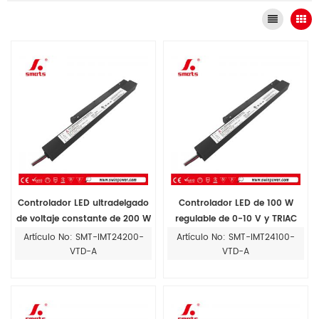
Controlador LED ultradelgado
Controlador LED de 100 W
de voltaje constante de 200 W
regulable de 0-10 V y TRIAC
y 24 V con atenuación TRIAC
para iluminación LED con
Artículo No: SMT-IMT24200-
Artículo No: SMT-IMT24100-
de 0-10 V para interiores
instalación en riel magnético
VTD-A
VTD-A
de 100-277 V CA