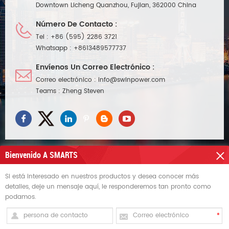
Downtown Licheng Quanzhou, Fujian, 362000 China
Número De Contacto :
Tel :
+86 (595) 2286 3721
Whatsapp :
+8613489577737
Envíenos Un Correo Electrónico :
Correo electrónico :
info@swinpower.com
Teams :
Zheng Steven
Bienvenido A SMARTS
Si está interesado en nuestros productos y desea conocer más
NECESITAS AYUDA
detalles, deje un mensaje aquí, le responderemos tan pronto como
podamos.
ETIQUETAS CALIENTES
REGÍSTRATE PARA RECIBIR ACTUALIZACIONES