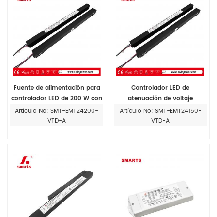
Fuente de alimentación para
Controlador LED de
controlador LED de 200 W con
atenuación de voltaje
atenuación de 0-10 V y TRIAC
constante de 0-10 V y TRIAC
Artículo No: SMT-EMT24200-
Artículo No: SMT-EMT24150-
para tiras de luces LED con
de 150 W para iluminación
VTD-A
VTD-A
instalación en riel magnético
interior con instalación en riel
magnético