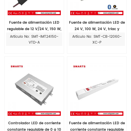
Fuente de alimentación LED
Fuente de alimentación LED de
regulable de 12 V/24 V, 150 W,
24 V, 100 W, 24 V, triac y
100-277 V CA, triac y 0-10 V.
regulable de 0-10 V, voltaje
Artículo No: SMT-IMT24150-
Artículo No: SMT-CB-12060-
Adecuada para instalación en
constante para tiras LED
VTD-A
XC-P
riel magnético
Controlador LED de corriente
Fuente de alimentación LED de
constante regulable de 0 a 10
corriente constante regulable