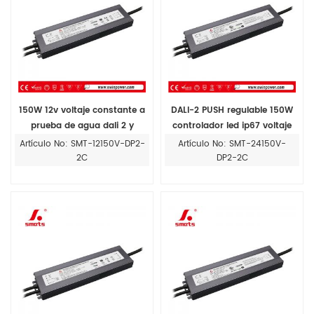
150W 12v voltaje constante a
DALI-2 PUSH regulable 150W
prueba de agua dali 2 y
controlador led ip67 voltaje
empujar la fuente de
constante 24V fuente de
Artículo No: SMT-12150V-DP2-
Artículo No: SMT-24150V-
alimentación de los
alimentación regulable
2C
DP2-2C
controladores de iluminación
de tira led