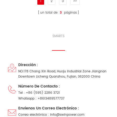
1
2
3
>>
un total de
3
páginas
SMARTS
Conectate Con Nosotros
Dirección :
NO.178 Chang Xin Road, Huoju Industrial Zone Jiangnan
Downtown Licheng Quanzhou, Fujian, 362000 China
Número De Contacto :
Tel :
+86 (595) 2286 3721
Whatsapp :
+8613489577737
Envíenos Un Correo Electrónico :
Correo electrónico :
info@swinpower.com