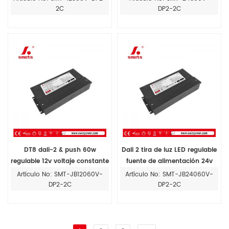
alimentación controlador de
fuente de alimentación led
2C
DP2-2C
luz ip67
300w
DT8 dali-2 & push 60w
Dali 2 tira de luz LED regulable
regulable 12v voltaje constante
fuente de alimentación 24v
tira de controlador led fuente
Clase 2 controlador J-box led
Artículo No: SMT-JB12060V-
Artículo No: SMT-JB24060V-
de alimentación
60w
DP2-2C
DP2-2C