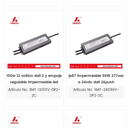
100w 12 voltios dali 2 y empuje
ip67 impermeable 96W 277vac
regulable impermeable led
a 24vdc dali 2&push
fuente de alimentación
controlador de fuente de
Artículo No: SMT-12100V-DP2-
Artículo No: SMT-24096V-
transformador de luz precio
alimentación led de voltaje
2C
DP2-2C
del controlador
constante regulable