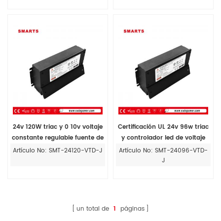
de conexiones
24v 120W triac y 0 10v voltaje
Certificación UL 24v 96w triac
constante regulable fuente de
y controlador led de voltaje
alimentación del controlador
constante regulable 0 10v
Artículo No: SMT-24120-VTD-J
Artículo No: SMT-24096-VTD-
de tira led para caja de
para caja de conexiones
J
conexiones
un total de
1
páginas