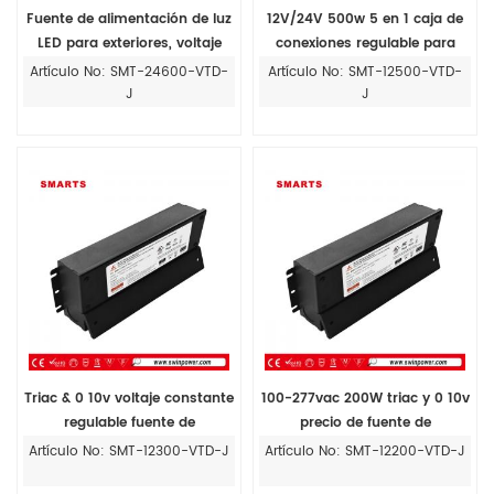
Fuente de alimentación de luz
12V/24V 500w 5 en 1 caja de
LED para exteriores, voltaje
conexiones regulable para
constante regulable, triac, 24
fuente de alimentación del
Artículo No: SMT-24600-VTD-
Artículo No: SMT-12500-VTD-
voltios, 600w, 0,10v
controlador LED
J
J
Triac & 0 10v voltaje constante
100-277vac 200W triac y 0 10v
regulable fuente de
precio de fuente de
alimentación del controlador
alimentación del controlador
Artículo No: SMT-12300-VTD-J
Artículo No: SMT-12200-VTD-J
de tira led 12v 300w con caja
de tira LED regulable