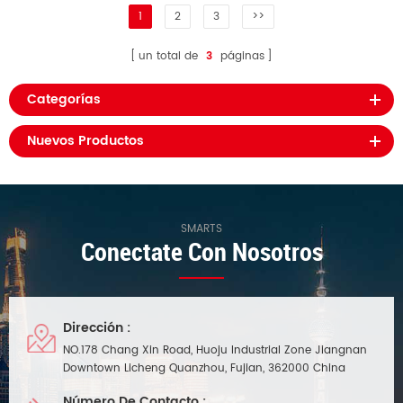
1
2
3
>>
un total de
3
páginas
Categorías
Nuevos Productos
SMARTS
Conectate Con Nosotros
Dirección :
NO.178 Chang Xin Road, Huoju Industrial Zone Jiangnan
Downtown Licheng Quanzhou, Fujian, 362000 China
Número De Contacto :