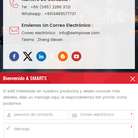
Tel :
+86 (595) 2286 3721
Whatsapp :
+8613489577737
Envíenos Un Correo Electrónico :
Correo electrónico :
info@swinpower.com
Teams :
Zheng Steven
Bienvenido A SMARTS
Si está interesado en nuestros productos y desea conocer más
NECESITAS AYUDA
detalles, deje un mensaje aquí, le responderemos tan pronto como
podamos.
ETIQUETAS CALIENTES
REGÍSTRATE PARA RECIBIR ACTUALIZACIONES
Derechos de autor © Swin Technology Co., Ltd..Todos los derechos reservados.