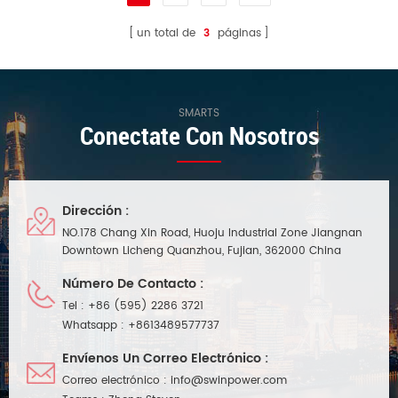
un total de
3
páginas
SMARTS
Conectate Con Nosotros
Dirección :
NO.178 Chang Xin Road, Huoju Industrial Zone Jiangnan
Downtown Licheng Quanzhou, Fujian, 362000 China
Número De Contacto :
Tel :
+86 (595) 2286 3721
Whatsapp :
+8613489577737
Envíenos Un Correo Electrónico :
Correo electrónico :
info@swinpower.com