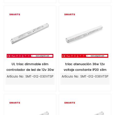
UL triac dimmable slim
triac atenuación 36w 12v
controlador de led de 12v 30w
voltaje constante IP20 slim
triac dimmable de la UL del
Artículo No: SMT-012-030VTSP
Artículo No: SMT-012-036VTSP
conductor del led