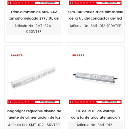
triac dimmabloe 60w 24v
slim 100 vatios triac dimmable
tamaño delgado 277v UL del
de la UL del conductor del led
conductor del led
fuente de alimentación 12v 24v
Artículo No: SMT-024-
Artículo No: SMT-012-100VTSP
060VTSP
longbright regulable diseño de
CE de la UL de voltaje
fuente de alimentación de luz
constante triac atenuación
led para tira de luz led
slim conductor del led 30w
Artículo No: SMT-012-150VTSP
Artículo No: SMT-012-