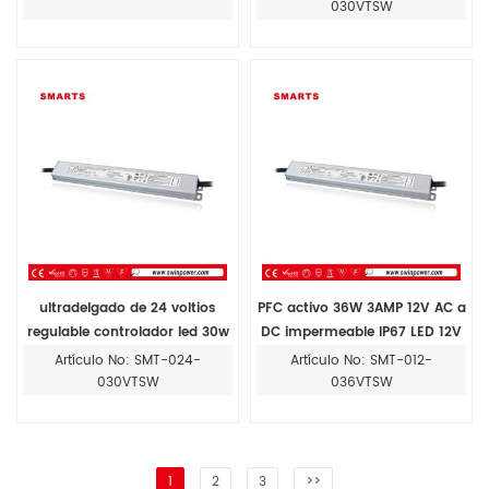
030VTSW
ultradelgado de 24 voltios
PFC activo 36W 3AMP 12V AC a
regulable controlador led 30w
DC impermeable IP67 LED 12V
fuente de alimentación led ac
fuente de alimentación
Artículo No: SMT-024-
Artículo No: SMT-012-
a dc
030VTSW
036VTSW
1
2
3
>>