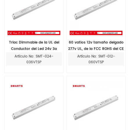
Triac Dimmable de la UL del
60 vatios 12v tamaño delgado
Conductor del Led 24v 3a
277v UL, de la FCC ROHS del CE
Pequeño Conductor Constante
mencionados triac dimmable
Artículo No: SMT-024-
Artículo No: SMT-012-
del Voltaje Led
llevó la fuente de alimentación
036VTSP
060VTSP