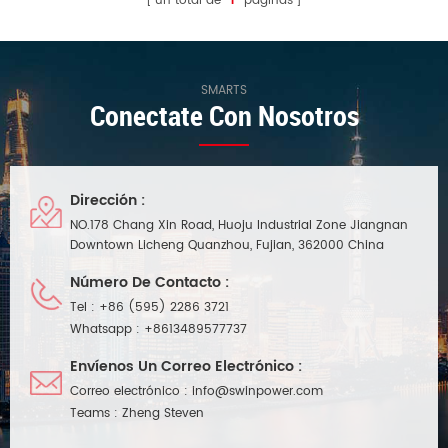
un total de
1
páginas
SMARTS
Conectate Con Nosotros
Dirección :
NO.178 Chang Xin Road, Huoju Industrial Zone Jiangnan
Downtown Licheng Quanzhou, Fujian, 362000 China
Número De Contacto :
Tel :
+86 (595) 2286 3721
Whatsapp :
+8613489577737
Envíenos Un Correo Electrónico :
Correo electrónico :
info@swinpower.com
Teams :
Zheng Steven