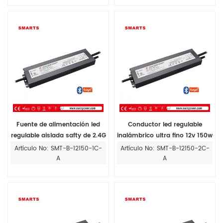
Fuente de alimentación led
Conductor led regulable
regulable aislada safty de 2.4G
inalámbrico ultra fino 12v 150w
Bluetooth 150w 12v 24v 48v
de Bluetooth para luces CCT
Artículo No: SMT-B-12150-1C-
Artículo No: SMT-B-12150-2C-
A
A