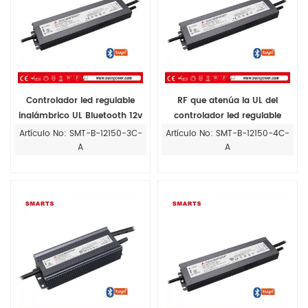
Controlador led regulable
RF que atenúa la UL del
inalámbrico UL Bluetooth 12v
controlador led regulable
150w para tiras de LED RGB
inalámbrico 12v 150w de
Artículo No: SMT-B-12150-3C-
Artículo No: SMT-B-12150-4C-
Bluetooth
A
A