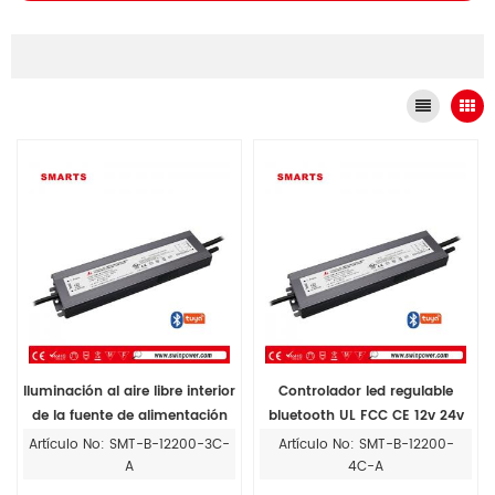
Iluminación al aire libre interior
Controlador led regulable
de la fuente de alimentación
bluetooth UL FCC CE 12v 24v
llevada libre del parpadeo
48v 200w para cinta led RGBW
Artículo No: SMT-B-12200-3C-
Artículo No: SMT-B-12200-
regulable inalámbrico del
sin parpadeo
A
4C-A
bluetooth del RGB 200w