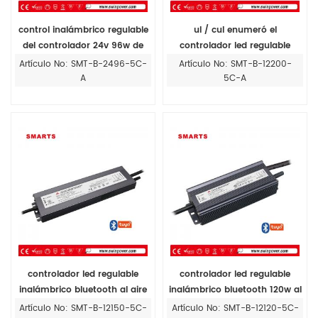
control inalámbrico regulable
ul / cul enumeró el
del controlador 24v 96w de
controlador led regulable
voltaje constante de bluetooth
bluetooth sin filker 200w para
Artículo No: SMT-B-2496-5C-
Artículo No: SMT-B-12200-
led
luces de cinta led al aire libre
A
5C-A
controlador led regulable
controlador led regulable
inalámbrico bluetooth al aire
inalámbrico bluetooth 120w al
libre ip67 12v 150w para
aire libre para 5050 tiras led
Artículo No: SMT-B-12150-5C-
Artículo No: SMT-B-12120-5C-