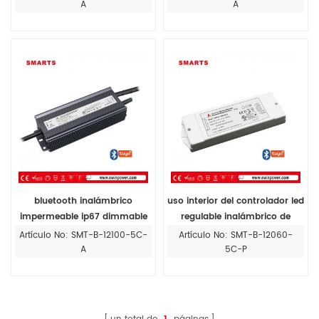
módulos led
A
A
bluetooth inalámbrico
uso interior del controlador led
impermeable ip67 dimmable
regulable inalámbrico de
led driver 12v 100w para tiras
bluetooth 12vdc 60w para
Artículo No: SMT-B-12100-5C-
Artículo No: SMT-B-12060-
de led uso al aire libre
luces rgbcw
A
5C-P