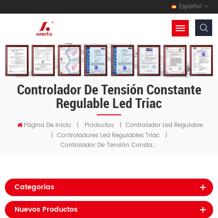
Español
Controlador De Tensión Constante
Regulable Led Triac
Página De Inicio
|
Productos
|
Controlador Led Regulable
|
Controladores Led Regulables Triac
|
Controlador De Tensión Constante Regulable Led Triac
Categorías
Nuevos Productos