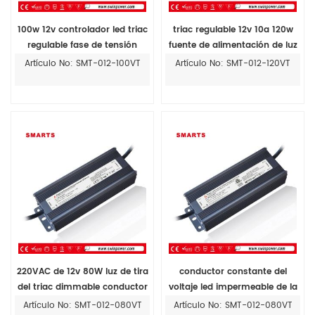
100w 12v controlador led triac
triac regulable 12v 10a 120w
regulable fase de tensión
fuente de alimentación de luz
constante ETL
de tira llevada
Artículo No: SMT-012-100VT
Artículo No: SMT-012-120VT
220VAC de 12v 80W luz de tira
conductor constante del
del triac dimmable conductor
voltaje led impermeable de la
fuente de alimentación 12vdc
Artículo No: SMT-012-080VT
Artículo No: SMT-012-080VT