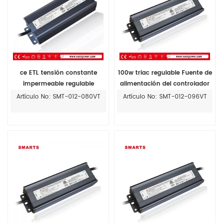
ce ETL tensión constante
100w triac regulable Fuente de
impermeable regulable
alimentación del controlador
controlador led 12v 24v 80w
LED de voltaje constante para
Artículo No: SMT-012-080VT
Artículo No: SMT-012-096VT
pantalla LED