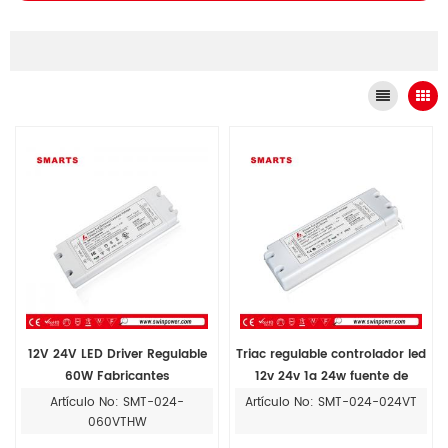
12V 24V LED Driver Regulable
Triac regulable controlador led
60W Fabricantes
12v 24v 1a 24w fuente de
alimentación para iluminación
Artículo No: SMT-024-
Artículo No: SMT-024-024VT
led
060VTHW