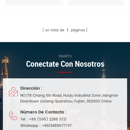
mayorista
un total de
1
páginas
SMARTS
Conectate Con Nosotros
Dirección :
NO.178 Chang Xin Road, Huoju Industrial Zone Jiangnan
Downtown Licheng Quanzhou, Fujian, 362000 China
Número De Contacto :
Tel :
+86 (595) 2286 3721
Whatsapp :
+8613489577737