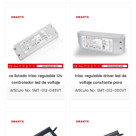
ce listado triac regulable 12v
triac regulable driver led de
controlador led de voltaje
voltaje constante para
constante para tira de led
iluminación led 50w 60w
Artículo No: SMT-012-048VT
Artículo No: SMT-012-060VT