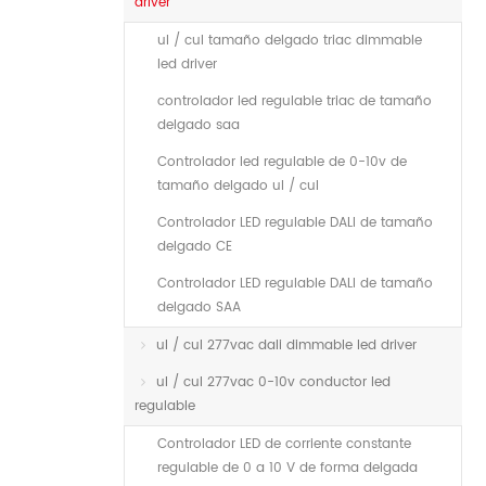
driver
ul / cul tamaño delgado triac dimmable
led driver
controlador led regulable triac de tamaño
delgado saa
Controlador led regulable de 0-10v de
tamaño delgado ul / cul
Controlador LED regulable DALI de tamaño
delgado CE
Controlador LED regulable DALI de tamaño
delgado SAA
ul / cul 277vac dali dimmable led driver
ul / cul 277vac 0-10v conductor led
regulable
Controlador LED de corriente constante
regulable de 0 a 10 V de forma delgada