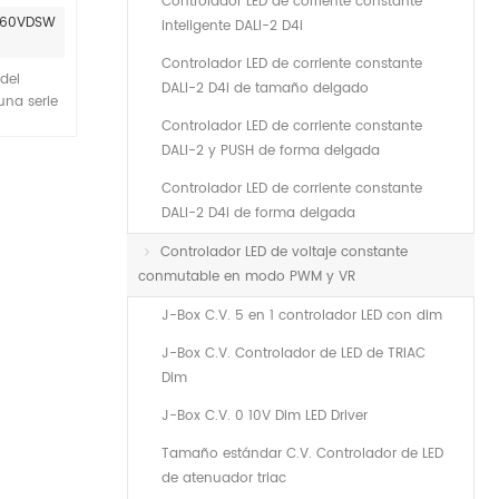
Controlador LED de corriente constante
lable
-060VDSW
inteligente DALI-2 D4i
or
Controlador LED de corriente constante
del
DALI-2 D4i de tamaño delgado
una serie
ustria de
Controlador LED de corriente constante
endo una
DALI-2 y PUSH de forma delgada
ilidad
Controlador LED de corriente constante
o de toda
para con
DALI-2 D4i de forma delgada
ás largo
Controlador LED de voltaje constante
 MOSO 12V
conmutable en modo PWM y VR
 de
d
J-Box C.V. 5 en 1 controlador LED con dim
J-Box C.V. Controlador de LED de TRIAC
Dim
J-Box C.V. 0 10V Dim LED Driver
Tamaño estándar C.V. Controlador de LED
de atenuador triac