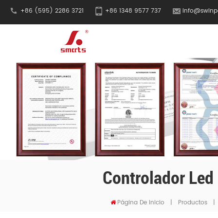
+86 (595) 2286 3721
+86 1348 9577 737
info@swinp
Controlador Led
Página De Inicio
|
Productos
|