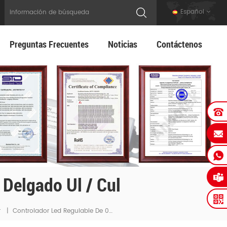
Español
Preguntas Frecuentes
Noticias
Contáctenos
Delgado Ul / Cul
Controlador Led Regulable De 0-10v De Tamaño Delgado Ul / Cul
r
|