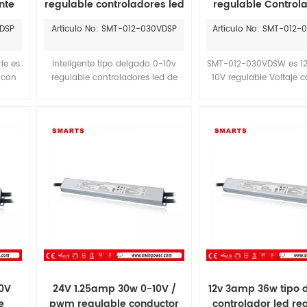
nte
regulable controladores led
regulable Control
de voltaje constante
voltaje consta
VDSP
Artículo No: SMT-012-030VDSP
Artículo No: SMT-012
ie es
inteligente tipo delgado 0-10v
SMT-012-030VDSW es 1
 con
regulable controladores led de
10V regulable Voltaje 
V/1-
voltaje constante tienen dos
con tamaño delgado a
 4 en
casos diferentes que uno es IP67
262 * 32 * 20mm.La La 
ntía
carcasa de aluminio para uso
de la tira se puede i
e
exterior, la otra es IP20 plástico
perfectamente en el 
icano
para uso en interiores.
Calculite 6 " Downlight d
ed de
de superficie, y tiene
.
Privacidad.
0V
24V 1.25amp 30w 0-10V /
12v 3amp 36w tipo 
e
pwm regulable conductor
controlador led re