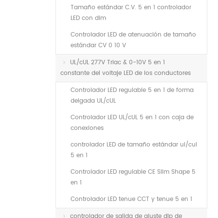
Tamaño estándar C.V. 5 en 1 controlador
LED con dim
Controlador LED de atenuación de tamaño
estándar CV 0 10 V
UL/cUL 277V Triac & 0-10V 5 en 1
constante del voltaje LED de los conductores
Controlador LED regulable 5 en 1 de forma
delgada UL/cUL
Controlador LED UL/cUL 5 en 1 con caja de
conexiones
controlador LED de tamaño estándar ul/cul
5 en 1
Controlador LED regulable CE Slim Shape 5
en 1
Controlador LED tenue CCT y tenue 5 en 1
controlador de salida de ajuste dip de