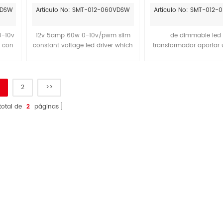
constante delgado
5A 60w led regu
VDSW
Artículo No: SMT-012-060VDSW
Artículo No: SMT-012
transformad
0-10v
12v 5amp 60w 0-10v/pwm slim
de dimmable led 
e con
constant voltage led driver which
transformador aportar 
Efficiency > 84% / PF> 0.99.
de ventajas para la ind
la iluminación, incluy
alta eficiencia,durab
superior y un mayor us
2
>>
la vida cuando se com
otras fuentes de luz ,M
total de
2
páginas
periodo de garantía de
60W 0-10V fuente
alimentación le