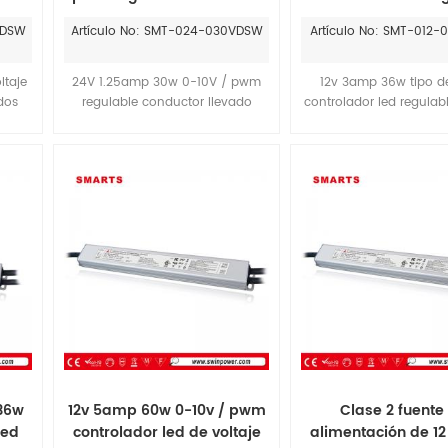
ión
llevado
ip67
VDSW
Artículo No: SMT-024-030VDSW
Artículo No: SMT-012
l Cul
ltaje
24V 1.25amp 30w 0-10V / pwm
12v 3amp 36w tipo d
dos
regulable conductor llevado
controlador led regulab
gran
podria conducir tu digi Tira LED
clase 2, ce, rohs, aprob
clave de 0-100% Atenuación.
con 7 años de gara
nte
n o
da
una
36w
12v 5amp 60w 0-10v / pwm
Clase 2 fuente
led
controlador led de voltaje
alimentación de 12 