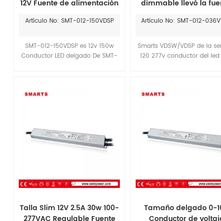
12V Fuente de alimentación
dimmable llevó la fue
110V 220V 277V Ul ce
de alimentación
Artículo No: SMT-012-150VDSP
Artículo No: SMT-012-036
SMT-012-150VDSP es 12v 150w
Smarts VDSW/VDSP de la ser
Conductor LED delgado De SMT-
120 277v conductor del led
024-150VDSP para 24V 150w Ultra
0-10V de atenuación( 0-10
Thin Le Driver, Compitativo Con
10V/Potenciómetro/10V PWM
iluminación de forma de onda
1) para los 7 años de gara
Conductor LED delgado 96W.
uso normal, El período d
garantía es de más de Amer
de la Iluminación de 36w l
fuente de alimentación
Talla Slim 12V 2.5A 30w 100-
Tamaño delgado 0-1
277VAC Regulable Fuente
Conductor de voltaj