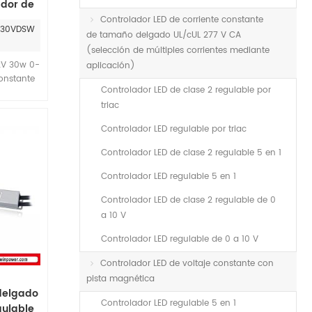
ador de
nte
Controlador LED de corriente constante
-030VDSW
de tamaño delgado UL/cUL 277 V CA
(selección de múltiples corrientes mediante
2V 30w 0-
aplicación)
constante
Controlador LED de clase 2 regulable por
lrededor
triac
longitud
nstalar
Controlador LED regulable por triac
Signify
e cilindro
Controlador LED de clase 2 regulable 5 en 1
 fuerte
Controlador LED regulable 5 en 1
Controlador LED de clase 2 regulable de 0
a 10 V
Controlador LED regulable de 0 a 10 V
Controlador LED de voltaje constante con
pista magnética
delgado
Controlador LED regulable 5 en 1
gulable