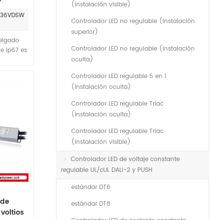
(instalación visible)
-036VDSW
Controlador LED no regulable (instalación
superior)
elgado
Controlador LED no regulable (instalación
le ip67 es
oculta)
ación fcc
ntía.
Controlador LED regulable 5 en 1
(instalación oculta)
Controlador LED regulable Triac
(instalación oculta)
Controlador LED regulable Triac
(instalación visible)
Controlador LED de voltaje constante
regulable UL/cUL DALI-2 y PUSH
estándar DT6
 de
estándar DT8
voltios