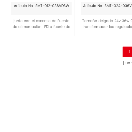
277V Transformador de
regulable
Artículo No: SMT-012-036VDSW
Artículo No: SMT-024-036
controlador LED para
iluminación
junto con el ascenso de Fuente
Tamaño delgado 24v 36w 
de alimentación LEDLa fuente de
transformador led regulabl
alimentación LED se usa
7 años de garantía
ampliamente en el hotel, el centro
de negocios, la decoración del
hogar , etc.son cada vez más
1
posibilidades de usar GKOLED
Luces LED y fluorescentes en el
un 
mismo proyecto.