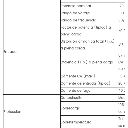
Potencia nominal
120 
Rango de voltaje
100-2
Rango de frecuencia
50/6
Factor de potencia (típico) a
>0.95
plena carga
Distorsión armónica total (Típ.)
≤15 %
a plena carga
Entrada
87 % 
Eficiencia (Típ.) a plena carga
CA
89 % 
Corriente CA (máx.)
1.5 A
Corriente de entrada (típica)
28 A,
Corriente de fuga
<0,5
Cortocircuito
Modo 
105 %
Sobrecarga
Protección
condi
Tempe
Sobretemperatura
se re