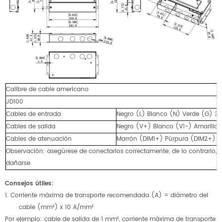
Calibre de cable americano
JD100
Cables de entrada
Negro (L) Blanco (N) Verde (G) 3
Cables de salida
Negro (V+) Blanco (V1-) Amarillo 
Cables de atenuación
Marrón (DIM1+) Púrpura (DIM2+) R
Observación: asegúrese de conectarlos correctamente; de lo contrario,
dañarse.
Consejos útiles:
1. Corriente máxima de transporte recomendada (A) = diámetro del
cable (mm²) x 10 A/mm²
Por ejemplo: cable de salida de 1 mm², corriente máxima de transporte