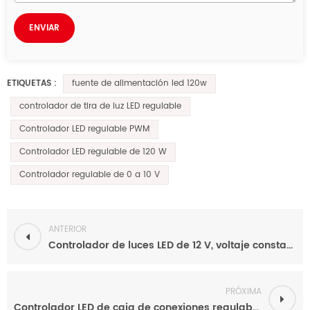
fuente de alimentación led 120w
ETIQUETAS :
controlador de tira de luz LED regulable
Controlador LED regulable PWM
Controlador LED regulable de 120 W
Controlador regulable de 0 a 10 V
ANTERIOR
Controlador de luces LED de 12 V, voltaje constante de 24 V, 80 W, señal dual 0-10 V, regulable, para tira de LED
PRÓXIMA
Controlador LED de caja de conexiones regulable de señal dual 0-10 V de 100 W para iluminación LED