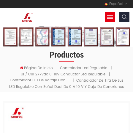
Español
Productos
Página De Inicio
|
Controlador Led Regulable
|
Ul / Cul 277vac 0-10v Conductor Led Regulable
|
Controlador LED De Voltaje Constante Regulable De 0 A 10 V Con Señal Dual De 0 A 10 V
|
Controlador De Tira De Luz
LED Regulable Con Señal Dual De 0 A 10 V Y Caja De Conexiones