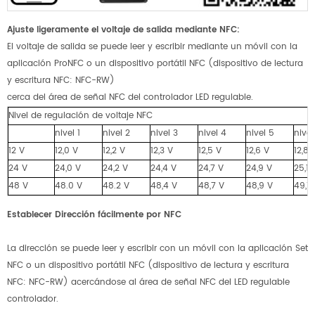
Ajuste ligeramente el voltaje de salida mediante NFC:
El voltaje de salida se puede leer y escribir mediante un móvil con la
aplicación ProNFC o un dispositivo portátil NFC (dispositivo de lectura
y escritura NFC: NFC-RW)
cerca del área de señal NFC del controlador LED regulable.
Nivel de regulación de voltaje NFC
nivel 1
nivel 2
nivel 3
nivel 4
nivel 5
nivel
12 V
12,0 V
12,2 V
12,3 V
12,5 V
12,6 V
12,8 
24 V
24,0 V
24,2 V
24,4 V
24,7 V
24,9 V
25,1 
48 V
48.0 V
48.2 V
48,4 V
48,7 V
48,9 V
49,1 
Establecer
Dirección
fácilmente
por NFC
La dirección se puede leer y escribir con un móvil con la aplicación Set
NFC o un dispositivo portátil NFC (dispositivo de lectura y escritura
NFC: NFC-RW) acercándose al área de señal NFC del LED regulable
controlador.