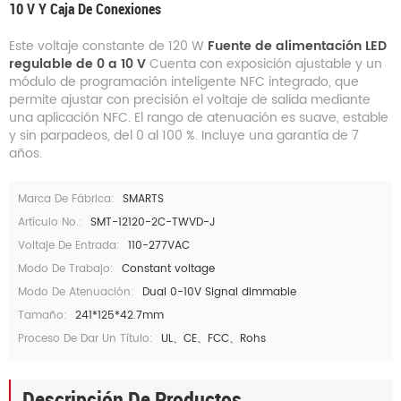
10 V Y Caja De Conexiones
Este voltaje constante de 120 W
Fuente de alimentación LED
regulable de 0 a 10 V
Cuenta con exposición ajustable y un
módulo de programación inteligente NFC integrado, que
permite ajustar con precisión el voltaje de salida mediante
una aplicación NFC. El rango de atenuación es suave, estable
y sin parpadeos, del 0 al 100 %. Incluye una garantía de 7
años.
Marca De Fábrica:
SMARTS
Artículo No.:
SMT-12120-2C-TWVD-J
Voltaje De Entrada:
110-277VAC
Modo De Trabajo:
Constant voltage
Modo De Atenuación:
Dual 0-10V Signal dimmable
Tamaño:
241*125*42.7mm
Proceso De Dar Un Título:
UL、CE、FCC、Rohs
Descripción De Productos