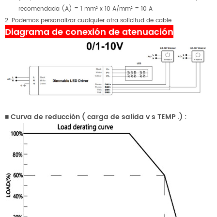
recomendada (A) = 1 mm² x 10 A/mm² = 10 A
2. Podemos personalizar cualquier otra solicitud de cable
Diagrama de conexión de atenuación
■
Curva de reducción
(
carga de salida
v
s
TEMP
.)
: