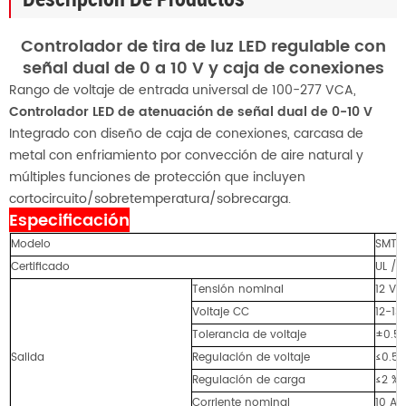
Controlador de tira de luz LED regulable con
señal dual de 0 a 10 V y caja de conexiones
Rango de voltaje de entrada universal de 100-277 VCA,
Controlador LED de atenuación de señal dual de 0-10 V
Integrado con diseño de caja de conexiones, carcasa de
metal con enfriamiento por convección de aire natural y
múltiples funciones de protección que incluyen
cortocircuito/sobretemperatura/sobrecarga.
Especificación
Modelo
SMT-
Certificado
UL / 
Tensión nominal
12 V
Voltaje CC
12-13
Tolerancia de voltaje
±0.5 
Salida
Regulación de voltaje
≤0.5%
Regulación de carga
≤2 %
Corriente nominal
10 A