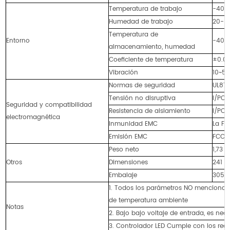
Temperatura de trabajo
-40 ~
Humedad de trabajo
20-95
Temperatura de
Entorno
-40 -
almacenamiento, humedad
Coeficiente de temperatura
±0.0
Vibración
10~50
Normas de seguridad
UL875
Tensión no disruptiva
I/PO/
Seguridad y compatibilidad
Resistencia de aislamiento
I/PO/
electromagnética
Inmunidad EMC
La FC
Emisión EMC
FCC C
Peso neto
1,73 k
Otros
Dimensiones
241 x
Embalaje
305 x
1. Todos los parámetros NO mencionad
de temperatura ambiente
Notas
2. Bajo bajo voltaje de entrada, es nece
3. Controlador LED Cumple con los req