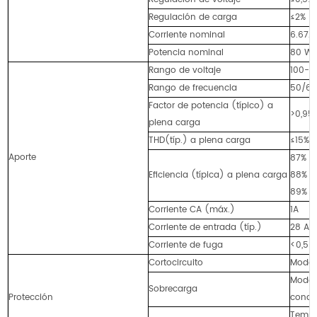
Regulación de carga
≤2%
Corriente nominal
6.67A
Potencia nominal
80 W
Rango de voltaje
100-2
Rango de frecuencia
50/60
Factor de potencia (típico) a
>0,95
plena carga
THD(típ.) a plena carga
≤15%
Aporte
87% a
Eficiencia (típica) a plena carga
88% a
89% a
Corriente CA (máx.)
1A
Corriente de entrada (típ.)
28 A, 
Corriente de fuga
<0,5 
Cortocircuito
Modo h
Modo h
Sobrecarga
Protección
condic
Temper