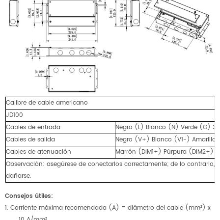
Calibre de cable americano
JD100
Cables de entrada
Negro (L) Blanco (N) Verde (G) 3
Cables de salida
Negro (V+) Blanco (V1-) Amarillo
Cables de atenuación
Marrón (DIM1+) Púrpura (DIM2+) R
Observación: asegúrese de conectarlos correctamente; de lo contrario,
dañarse.
Consejos útiles:
1. Corriente máxima recomendada (A) = diámetro del cable (mm²) x
10 A/mm²