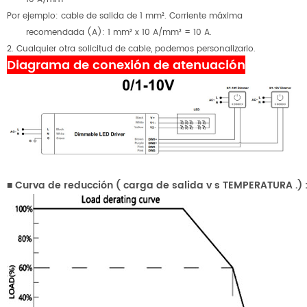
Por ejemplo: cable de salida de 1 mm². Corriente máxima
recomendada (A): 1 mm² x 10 A/mm² = 10 A.
2. Cualquier otra solicitud de cable, podemos personalizarlo.
Diagrama de conexión de atenuación
■
Curva de reducción
(
carga de salida
v
s
TEMPERATURA
.)