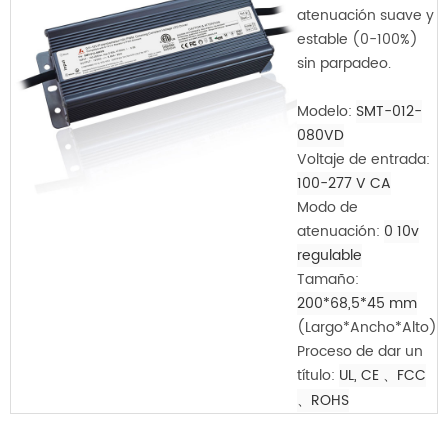
atenuación suave y
estable (0-100%)
sin parpadeo.
Modelo:
SMT-012-
080VD
Voltaje de entrada:
100-277 V CA
Modo de
atenuación:
0 10v
regulable
Tamaño:
200*68,5*45 mm
(Largo*Ancho*Alto)
Proceso de dar un
título:
UL, CE
、FCC
、ROHS