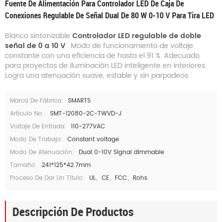
Fuente De Alimentación Para Controlador LED De Caja De
Conexiones Regulable De Señal Dual De 80 W 0-10 V Para Tira LED
Blanco sintonizable
Controlador LED regulable de doble
señal de 0 a 10 V
. Modo de funcionamiento de voltaje
constante con una eficiencia de hasta el 91 %. Adecuado
para proyectos de iluminación LED inteligente en interiores.
Logra una atenuación suave, estable y sin parpadeos
Marca De Fábrica:
SMARTS
Artículo No.:
SMT-12080-2C-TWVD-J
Voltaje De Entrada:
110-277VAC
Modo De Trabajo:
Constant voltage
Modo De Atenuación:
Dual 0-10V Signal dimmable
Tamaño:
241*125*42.7mm
Proceso De Dar Un Título:
UL、CE、FCC、Rohs
Descripción De Productos