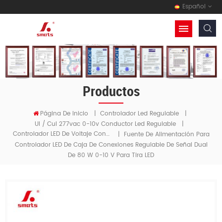
Español
Productos
Página De Inicio
|
Controlador Led Regulable
|
Ul / Cul 277vac 0-10v Conductor Led Regulable
|
Controlador LED De Voltaje Constante Regulable De 0 A 10 V Con Señal Dual De 0 A 10 V
|
Fuente De Alimentación Para
Controlador LED De Caja De Conexiones Regulable De Señal Dual
De 80 W 0-10 V Para Tira LED