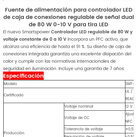
Fuente de alimentación para controlador LED
de caja de conexiones regulable de señal dual
de 80 W 0-10 V para tira LED
El nuevo Smartspower
Controlador LED regulable de 80 W y
voltaje constante de 0 a 10 V
Incorpora un PFC activo, que
alcanza una eficiencia de hasta el 91 %. Su diseño de caja de
conexiones integrada garantiza una excelente disipación del
calor y cumple con las normativas internacionales de
seguridad en iluminación. Incluye una garantía de 7 años.
Especificación
Modelo
SMT-
UL / c
Certificado
REACH
Voltaje nominal
12 V
Ajuste
Voltaje de CC
NFC
Tolerancia de voltaje
±0,5 
Producción
Regulación de voltaje
≤0,5%