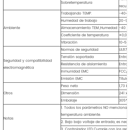
Sobretemperatura
recup
Trabajando TEMP.
-40~+
Humedad de trabajo
20-95
Ambiente
Almacenamiento TEM.,Humedad
-40 -
Coeficiente de temperatura
±0,03
Vibración
10~500
Normas de seguridad
UL875
Tensión soportada
Entrad
Seguridad y compatibilidad
Resistencia de aislamiento
Entra
electromagnética
Inmunidad EMC
FCC/IC
Emisión EMC
Título
Peso neto
1,73 kg
Otros
Dimensión
241 x 
Embalaje
305*2
1. Todos los parámetros NO mencionad
temperatura ambiente.
Notas
2. Bajo bajo voltaje de entrada, es nece
3. Controlador LED Cumple con los requ