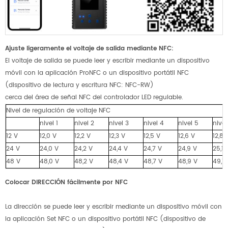
Ajuste ligeramente el voltaje de salida mediante NFC:
El voltaje de salida se puede leer y escribir mediante un dispositivo
móvil con la aplicación ProNFC o un dispositivo portátil NFC
(dispositivo de lectura y escritura NFC: NFC-RW)
cerca del área de señal NFC del controlador LED regulable.
Nivel de regulación de voltaje NFC
nivel 1
nivel 2
nivel 3
nivel 4
nivel 5
nivel
12 V
12,0 V
12,2 V
12,3 V
12,5 V
12,6 V
12,8 
24 V
24,0 V
24,2 V
24,4 V
24,7 V
24,9 V
25,1 
48 V
48,0 V
48,2 V
48,4 V
48,7 V
48,9 V
49,1 
Colocar
DIRECCIÓN
fácilmente
por NFC
La dirección se puede leer y escribir mediante un dispositivo móvil con
la aplicación Set NFC o un dispositivo portátil NFC (dispositivo de