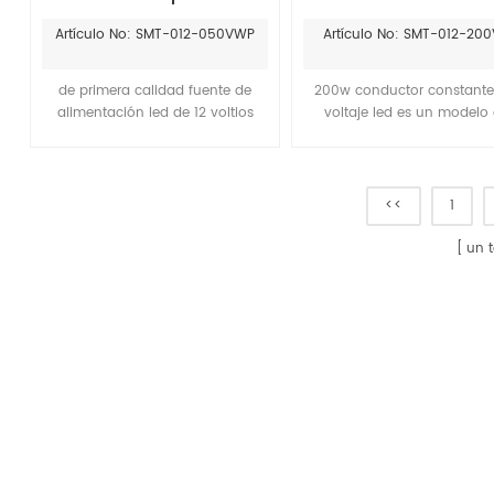
led tira de led
voltaje led para la
Artículo No: SMT-012-050VWP
Artículo No: SMT-012-20
iluminación del led
de primera calidad fuente de
200w conductor constante
alimentación led de 12 voltios
voltaje led es un modelo
para proyectos de iluminación
nuestra serie de la pren
led. Úselo con tiras de luces LED,
impermeable conducto
bombillas LED G4, MR11, MR16 y
constante del voltaje led,e
otras instalaciones LED.
serie no tienen ningún tip
<<
1
certificado.es adecuado pa
sur de Asia el mercado,m
un 
Barato que el moso 200w lle
conductor