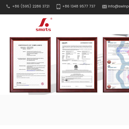
+86 (595) 2286 3721
+86 1348 9577 737
info@swinp