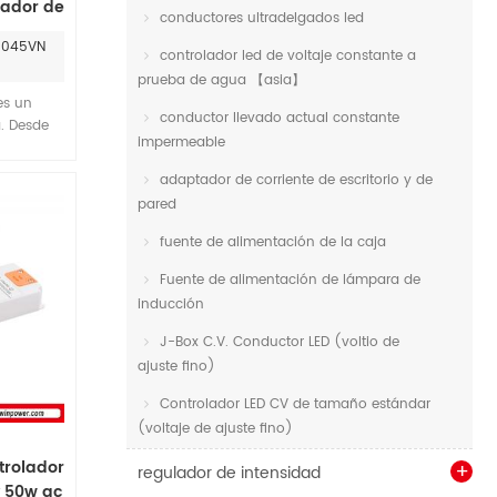
lador de
conductores ultradelgados led
ón de la
2-045VN
tación
controlador led de voltaje constante a
prueba de agua 【asia】
es un
conductor llevado actual constante
. Desde
impermeable
que es un
esponsable
adaptador de corriente de escritorio y de
uministro
pared
ra el LED
ene
fuente de alimentación de la caja
 puede ser
Fuente de alimentación de lámpara de
marcas de
emplo: el
inducción
RBE de la
J-Box C.V. Conductor LED (voltio de
ajuste fino)
Controlador LED CV de tamaño estándar
(voltaje de ajuste fino)
trolador
regulador de intensidad
 50w ac