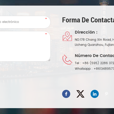
Forma De Contact
Dirección :
NO.178 Chang Xin Road, 
Licheng Quanzhou, Fujia
Número De Contac
Tel :
+86 (595) 2286 372
Whatsapp :
+861348957