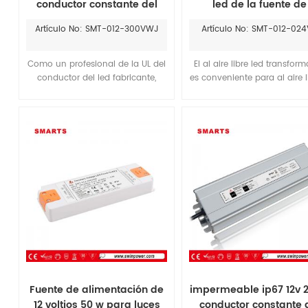
conductor constante del
led de la fuente de
voltaje led de 12v dc
alimentación para l
Artículo No: SMT-012-300VWJ
Artículo No: SMT-012-02
fabricantes
iluminación led
Como un profesional de la UL del
El al aire libre led transfor
conductor del led fabricante,
es conveniente para al aire l
SMARTS proporcionar vatios de
de interior de la ubicación
30w máx 300w led controlador
tienen un aluminio outerc
de 12vdc 24vdc.Ofrecemos los
impermeable IP67.pued
conductores del LED con la más
reemplazar meanwell 24w 
completa de energía. El
fuente de alimentación p
rendimiento de la atenuación y la
instalar en un lugar húm
no-atenuación de los
conductores es mejor que la de
ES o hace.
Fuente de alimentación de
impermeable ip67 12v 
12 voltios 50 w para luces
conductor constante 