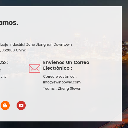
arnos.
Huoju Industrial Zone Jiangnan Downtown
n, 362000 China
to :
Envíenos Un Correo
Electrónico :
1
Correo electrónico :
7737
info@swinpower.com
Teams :
Zheng Steven