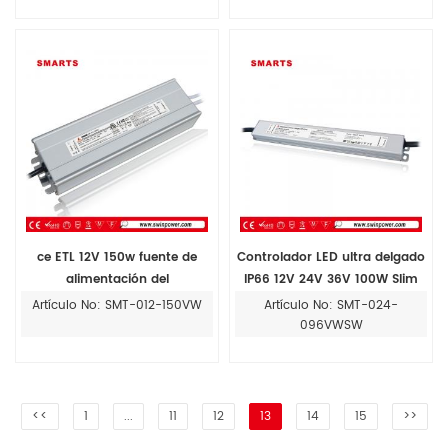
ce ETL 12V 150w fuente de
Controlador LED ultra delgado
alimentación del
IP66 12V 24V 36V 100W Slim
transformador de iluminación
para luz LED Techo
Artículo No: SMT-012-150VW
Artículo No: SMT-024-
led
096VWSW
<<
1
...
11
12
13
14
15
>>