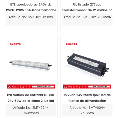
ETL aprobado ac 240v dc
UL listado 277vac
12vdc 120W 10A transformador
Transformador de 12 voltios cc
led
para tiras de luces led
Artículo No: SMT-012-120VW
Artículo No: SMT-012-250VWN
120 voltios de entrada UL cUL
277vac 24v 250w ip67 led de
24v 60w de la clase 2 luz led
fuente de alimentación
fuente de alimentación
Artículo No: SMT-024-
Artículo No: SMT-024-
impermeable
060VWSW
250VWN