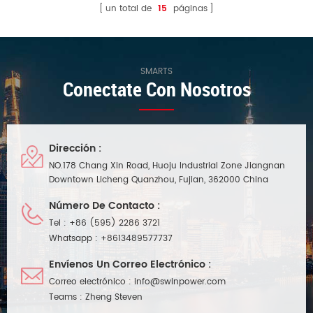
un total de
15
páginas
SMARTS
Conectate Con Nosotros
Dirección :
NO.178 Chang Xin Road, Huoju Industrial Zone Jiangnan
Downtown Licheng Quanzhou, Fujian, 362000 China
Número De Contacto :
Tel :
+86 (595) 2286 3721
Whatsapp :
+8613489577737
Envíenos Un Correo Electrónico :
Correo electrónico :
info@swinpower.com
Teams :
Zheng Steven