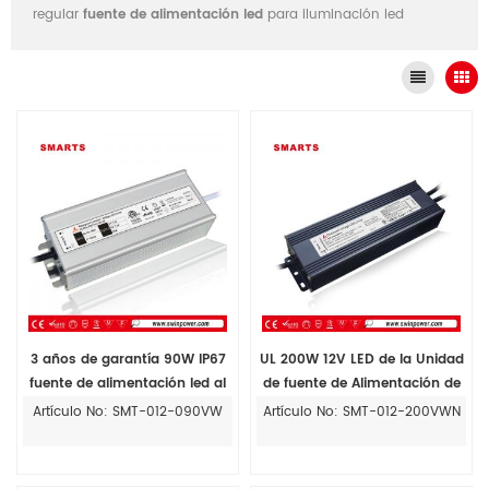
regular
fuente de alimentación led
para iluminación led
3 años de garantía 90W IP67
UL 200W 12V LED de la Unidad
fuente de alimentación led al
de fuente de Alimentación de
aire libre impermeable ac dc
CA a CC
Artículo No: SMT-012-090VW
Artículo No: SMT-012-200VWN