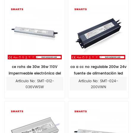
ce rohs de 30w 36w 110V
ca a cc no regulable 200w 24v
impermeable electrónica del
fuente de alimentación led
conductor del led ip65 para el
Artículo No: SMT-012-
Artículo No: SMT-024-
panel de espejo
036VWSW
200VWN