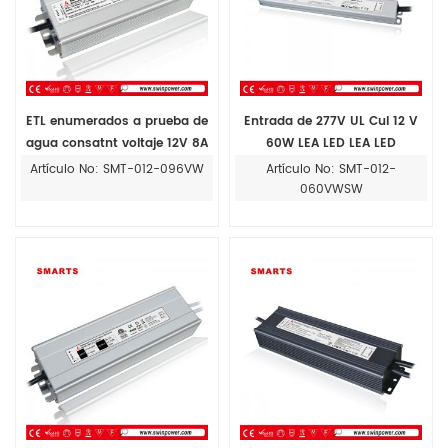
ETL enumerados a prueba de
Entrada de 277V UL Cul 12 V
agua consatnt voltaje 12V 8A
60W LEA LED LEA LED
96W conductor led
PANTALLA Fuente de
Artículo No: SMT-012-096VW
Artículo No: SMT-012-
alimentación de la
060VWSW
alimentación del agua
impermeable