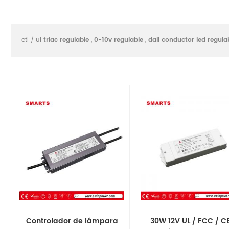
etl / ul
triac regulable
,
0-10v regulable
,
dali conductor led regula
Controlador de lámpara
30W 12V UL / FCC / CE