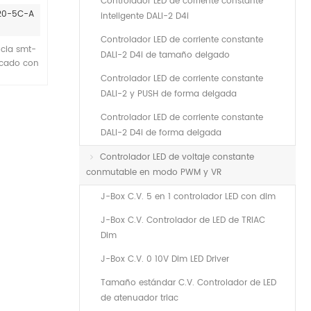
Controlador LED de corriente constante
050 tiras
120-5C-A
inteligente DALI-2 D4i
Controlador LED de corriente constante
ncia smt-
DALI-2 D4i de tamaño delgado
icado con
stentes al
Controlador LED de corriente constante
una caja
DALI-2 y PUSH de forma delgada
o.su
Controlador LED de corriente constante
ver led
.Puede
DALI-2 D4i de forma delgada
de led
Controlador LED de voltaje constante
or rgb
conmutable en modo PWM y VR
J-Box C.V. 5 en 1 controlador LED con dim
J-Box C.V. Controlador de LED de TRIAC
Dim
J-Box C.V. 0 10V Dim LED Driver
Tamaño estándar C.V. Controlador de LED
de atenuador triac