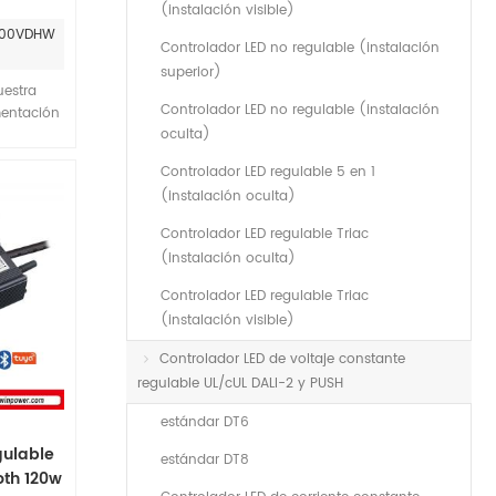
(instalación visible)
2vdc
-300VDHW
Controlador LED no regulable (instalación
superior)
uestra
Controlador LED no regulable (instalación
mentación
oculta)
iente 0-
ia de la
Controlador LED regulable 5 en 1
puede ser
(instalación oculta)
eficiencia
l 98%.y
Controlador LED regulable Triac
l foco de
(instalación oculta)
pañía del
ón aq
Controlador LED regulable Triac
(instalación visible)
Controlador LED de voltaje constante
regulable UL/cUL DALI-2 y PUSH
estándar DT6
gulable
estándar DT8
oth 120w