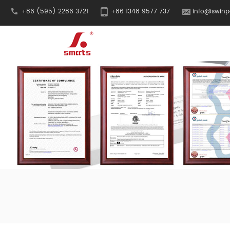
+86 (595) 2286 3721
+86 1348 9577 737
info@swinp