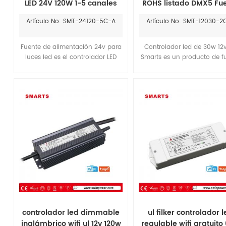
LED 24V 120W 1-5 canales
ROHS listado DMX5 Fu
elegir controlador LED
de alimentación de 1
Artículo No: SMT-24120-5C-A
Artículo No: SMT-12030-2
DMX512
canales
Fuente de alimentación 24v para
Controlador led de 30w 12
luces led es el controlador LED
Smarts es un producto de f
DMX512 de buena calidad de
de alimentación DMX512.El P
nuestra empresa que puede tener
producto puede hasta 0,95,
un PF alto de hasta 0,98 y una
alta eficiencia puede llegar
alta eficiencia de hasta un 89%, y
el 98%, se puede combinar 
es Tipo sin parpadeo, f≥ 4K Hz.
con Tiras de luz de Green 
Según NFC para ajustar el voltaje
Lighting.
de salida y configurar la
dirección pueden funcionar bien
con la luz RGBCW, como
funcionan con las tiras LED RGBW
de la compañía Flexfireleds.
controlador led dimmable
ul filker controlador 
inalámbrico wifi ul 12v 120w
regulable wifi gratuito