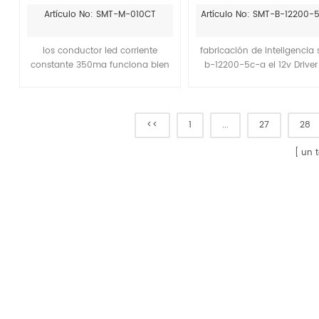
atenuación de corriente
bluetooth sin filker 2
Artículo No: SMT-M-010CT
Artículo No: SMT-B-12200-
constante 100ma 350ma
para luces de cinta le
aire libre
los conductor led corriente
fabricación de inteligencia
constante 350ma funciona bien
b-12200-5c-a el 12v Driver
con el downlight led 7000k de
bluetooth 200w puede cum
sunco lighting, atenuación suave
con el estándar de ilumina
y 7 años de garantía.
ja8.la hora de inicio es infer
0,5 segundos, con una frecu
<<
1
...
27
28
de 4000 Hz.Puede combinar
con módulos led sunfounde
un t