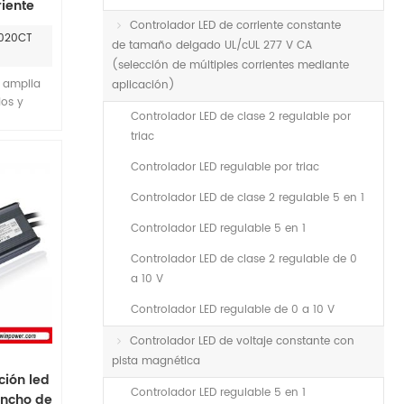
riente
able
Controlador LED de corriente constante
-020CT
oladores
de tamaño delgado UL/cUL 277 V CA
(selección de múltiples corrientes mediante
 amplia
aplicación)
os y
Controlador LED de clase 2 regulable por
lación,
triac
 de
orriente
Controlador LED regulable por triac
ucir esta
iple de la
Controlador LED de clase 2 regulable 5 en 1
 para la
e la
Controlador LED regulable 5 en 1
o.
Controlador LED de clase 2 regulable de 0
a 10 V
Controlador LED regulable de 0 a 10 V
Controlador LED de voltaje constante con
pista magnética
ción led
Controlador LED regulable 5 en 1
ancho de