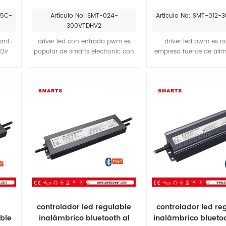
ico
pulso y triac para función 5
pulso de 300w 1
-5C-
Artículo No: SMT-024-
Artículo No: SMT-012
en 1
300VTDHV2
 smt-
driver led con entrada pwm es
driver led pwm es n
12v
popular de smarts electronic con
empresa fuente de ali
wifi
fuente de alimentación led de
led pwm de venta cal
os
función de corte de fase y pwm
10v.El factor de potenc
ja8 y
inout.El factor de potencia de la
fuente de alimentación 
ior a
fuente de alimentación puede
de hasta 0.95 y la alta 
inar
llegar hasta 0.95 y la alta
puede llegar hasta e
b 24v
eficiencia puede llegar hasta el
puede combinarse con e
87%.y puede combinarse con la
bala pwsl-r12 de la com
extrusión pds4-plus de la
grupo de iluminaci
empresa klusdesign
controlador led regulable
controlador led re
able
inalámbrico bluetooth al
inalámbrico blueto