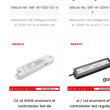
para luces de escenario al
por control inalámbr
Artículo No: SMT-W-12120-5C-A
Artículo No: SMT-W-12060
aire libre
P
fabricación de inteligencia smt-
fabricación de inteligencia
w-12120-5c-a ul listado sin
w-12060-5c-p el ul / cul 
parpadeo ip67 12v Driver led
Controlador led regulable 
bluetooth 200w con diferentes
60w puede cumplir con l
canales a elegir, 1CH, 2CH, 3CH,
estándares de iluminación 
4ch o 5ch.Puede combinar bien
su tiempo de inicio es infer
con luces de cuerda de neón rgb
0,5 segundos.Puede comb
LED de decoración brillante 12v
bien con las luces razer rg
CE UL ROHS enumeró el
ul / cul enumeró el
controlador led de
controlador led regul