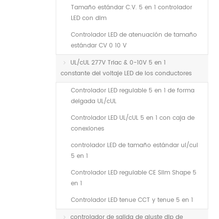
Tamaño estándar C.V. 5 en 1 controlador
LED con dim
Controlador LED de atenuación de tamaño
estándar CV 0 10 V
UL/cUL 277V Triac & 0-10V 5 en 1
constante del voltaje LED de los conductores
Controlador LED regulable 5 en 1 de forma
delgada UL/cUL
Controlador LED UL/cUL 5 en 1 con caja de
conexiones
controlador LED de tamaño estándar ul/cul
5 en 1
Controlador LED regulable CE Slim Shape 5
en 1
Controlador LED tenue CCT y tenue 5 en 1
controlador de salida de ajuste dip de