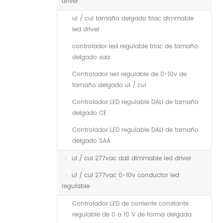
driver
ul / cul tamaño delgado triac dimmable
led driver
controlador led regulable triac de tamaño
delgado saa
Controlador led regulable de 0-10v de
tamaño delgado ul / cul
Controlador LED regulable DALI de tamaño
delgado CE
Controlador LED regulable DALI de tamaño
delgado SAA
ul / cul 277vac dali dimmable led driver
ul / cul 277vac 0-10v conductor led
regulable
Controlador LED de corriente constante
regulable de 0 a 10 V de forma delgada