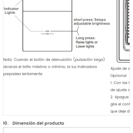
Nota: Cuando el botón de atenuación (pulsación larga)
alcanza el brillo máximo o mínimo, la luz indicadora
Ajuste de c
parpadea lentamente.
Opcional
1. Con las l
de ajuste de
2. Apague y 
gire el cont
que deje de
10、
Dimensión del producto