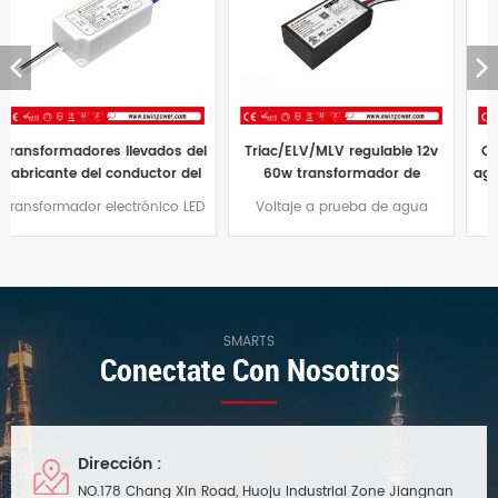
Triac/ELV/MLV regulable 12v
Controlador led resistente al
60w transformador de
agua de voltaje constante 24V
controlador de led
triac fuente de alimentación
Voltaje a prueba de agua
El controlador LED regulable
impermeable 60w 24vdc
led regulable ip67 96W
12V/24V 60W Controlador led
triac de voltaje constante de 96
precio
Modo de atenuación
W viene con una garantía de
traic/ELV/MLV , diseño de
tres años y una carcasa de
carcasa de aluminio, adecuado
aluminio que es efectivamente
para proyectos de iluminación
resistente al agua y al polvo.
exterior
SMARTS
Conectate Con Nosotros
Dirección :
NO.178 Chang Xin Road, Huoju Industrial Zone Jiangnan