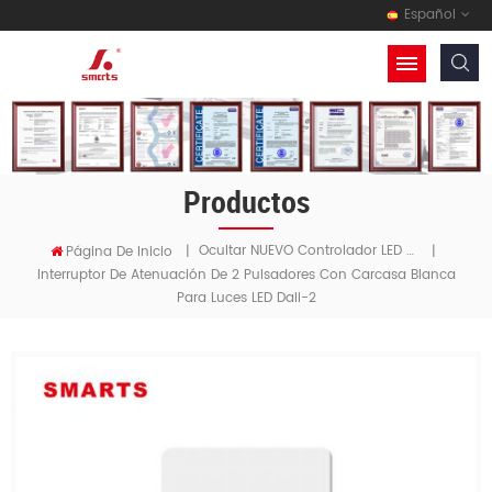
Español
Productos
Ocultar NUEVO Controlador LED De Voltaje Constante Regulable 5 En 1
Página De Inicio
|
|
Interruptor De Atenuación De 2 Pulsadores Con Carcasa Blanca
Para Luces LED Dali-2