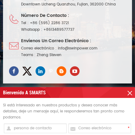
Downtown Licheng Quanzhou, Fujian, 362000 China
Número De Contacto :
Tel :
+86 (595) 2286 3721
Whatsapp :
+8613489577737
Envíenos Un Correo Electrónico :
Correo electrónico :
info@swinpower.com
Teams :
Zheng Steven
Bienvenido A SMARTS
Si está interesado en nuestros productos y desea conocer más
NECESITAS AYUDA
detalles, deje un mensaje aquí, le responderemos tan pronto como
podamos.
ETIQUETAS CALIENTES
REGÍSTRATE PARA RECIBIR ACTUALIZACIONES