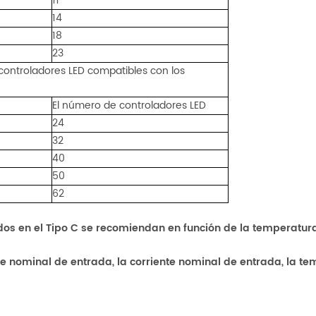
11
14
18
23
controladores LED compatibles con los
El número de controladores LED
24
32
40
50
62
dos en el Tipo C se recomiendan en función de la temperatur
je nominal de entrada, la corriente nominal de entrada, la t