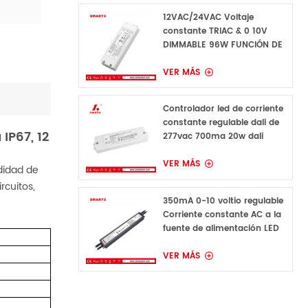
12VAC/24VAC Voltaje
constante TRIAC & 0 10V
DIMMABLE 96W FUNCIÓN DE
FIERA LED DE LED PARA
CONDURA
VER MÁS
Controlador led de corriente
constante regulable dali de
IP67, 12
277vac 700ma 20w dali
VER MÁS
didad de
rcuitos,
350mA 0-10 voltio regulable
Corriente constante AC a la
fuente de alimentación LED
de CC para luz LED
VER MÁS