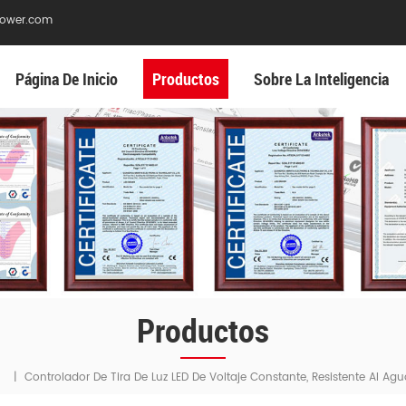
ower.com
Página De Inicio
Productos
Sobre La Inteligencia
Productos
|
Controlador De Tira De Luz LED De Voltaje Constante, Resistente Al Agu