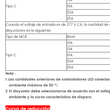
13A
Tipo C
16A
20A
25A
Cuando el voltaje de entrada es de 277 V CA, la cantidad de 
disyuntores es la siguiente:
Tipo de MCB
Nivel
10A
13A
Tipo C
16A
20A
25A
Nota
：
1.
Las cantidades anteriores de controladores LED conecta
ambiente máxima de 50 ℃.
2.
El disyuntor debe seleccionarse de acuerdo con el volta
ambiente y la curva característica de disparo.
Curva de reducción