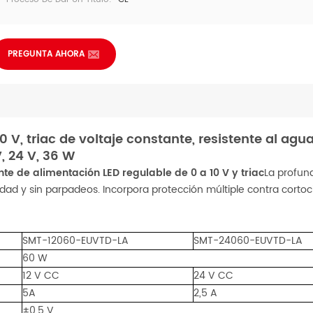
PREGUNTA AHORA
V, triac de voltaje constante, resistente al agua 
, 24 V, 36 W
nte de alimentación LED regulable de 0 a 10 V y triac
La profun
vidad y sin parpadeos. Incorpora protección múltiple contra cortoci
SMT-12060-EUVTD-LA
SMT-24060-EUVTD-LA
60 W
12 V CC
24 V CC
5A
2,5 A
±0,5 V