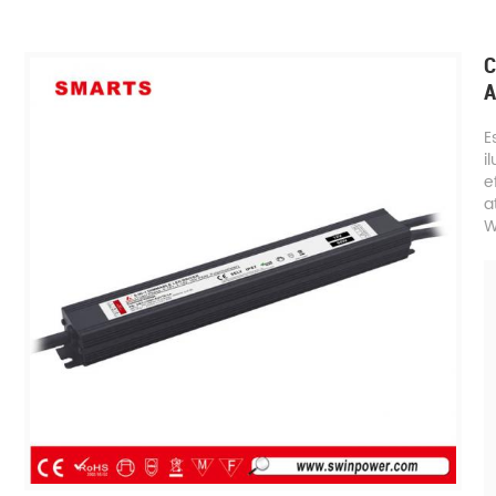
C
A
E
i
e
a
W