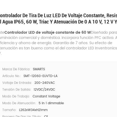
ontrolador De Tira De Luz LED De Voltaje Constante, Resi
l Agua IP65, 60 W, Triac Y Atenuación De 0 A 10 V, 12 V 
ste
Controlador LED de voltaje constante de 60 W
Diseñado par
luminación comercial y doméstica. Incorpora función PFC activa. A
ficiencia y ahorro de energía. Garantía de 7 años. Su efecto de
tenuación es tan bueno como el del controlador LED Inventronic
.
Marca De Fábrica:
SMARTS
Artículo No.:
SMT-12060-EUVTD-LA
Voltaje De Entrada:
200-240VAC
Tensión De Salida:
12VDC/24VDC
Modo De Trabajo:
Constant Voltage
Modo De Atenuación:
5 in 1 dimmable
Tamaño:
L262xW34xH21mm
Proceso De Dar Un Título:
CE