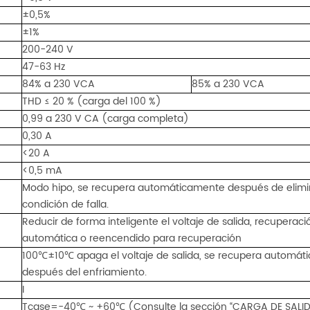
±0,5%
±1%
200-240 V
47-63 Hz
84% a 230 VCA
85% a 230 VCA
THD ≤ 20 % (carga del 100 %)
0,99 a 230 V CA (carga completa)
0,30 A
<20 A
<0,5 mA
Modo hipo, se recupera automáticamente después de elimin
condición de falla.
Reducir de forma inteligente el voltaje de salida, recuperaci
automática o reencendido para recuperación
100℃±10℃ apaga el voltaje de salida, se recupera automá
después del enfriamiento.
I
Tcase=-40℃ ~ +60℃ (Consulte la sección “CARGA DE SALID