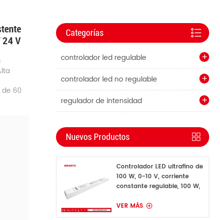
stente
Categorías
Y 24 V
controlador led regulable
a
lta
controlador led no regulable
s de 60
regulador de intensidad
Nuevos Productos
Controlador LED ultrafino de
100 W, 0-10 V, corriente
constante regulable, 100 W,
160 mA-1600 mA
VER MÁS