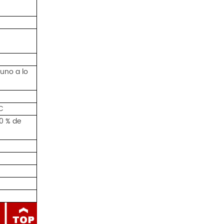
uno a lo
C
0 % de