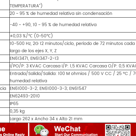
TEMPERATURA”)
20 ~ 95 % de humedad relativa sin condensación
-40 ~ +90, 10 ~ 95 % de humedad relativa
±0,03 %/℃ (0~50℃)
10-500 Hz, 2G 12 minutos/ciclo, período de 72 minutos cada 
largo de los ejes X, Y, Z
EN613471, EN61347-2-13
I/PO/P: 3 KVAC Carcasa I/P: 1,5 KVAC Carcasa O/P: 0,5 KVA
Entrada/Salida/Salida: 100 M ohmios / 500 V CC / 25 °C / 7
humedad relativa
cia
EN61000-3-2; EN61000-3-3; EN61547
EN62493-2010
IP65
0,35 kg
Largo 262 x Ancho 34 x Alto 21 mm