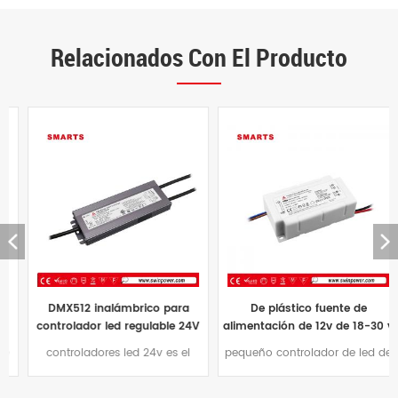
Relacionados Con El Producto
DMX512 inalámbrico para
De plástico fuente de
controlador led regulable 24V
alimentación de 12v de 18-30 v
100W
400mA 0-10v dimmable llevó
controladores led 24v es el
pequeño controlador de led de
el conductor
producto de éxito de Smart,
12w tiene un tamaño
controlador led DMX512 de
compacto,peso ligero.es una