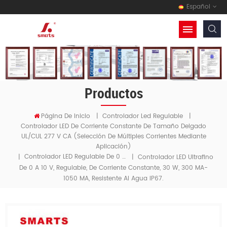
Español
Productos
Página De Inicio
|
Controlador Led Regulable
|
Controlador LED De Corriente Constante De Tamaño Delgado
UL/cUL 277 V CA (selección De Múltiples Corrientes Mediante
Aplicación)
Controlador LED Regulable De 0 A 10 V
|
|
Controlador LED Ultrafino
De 0 A 10 V, Regulable, De Corriente Constante, 30 W, 300 MA-
1050 MA, Resistente Al Agua IP67.