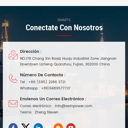
control inalámbrico que
constante actual modelo de
función PFC activa
diseño con 0-10v dimmable
incorporada, PF≥0,98, Eficiencia
llevó el conductor .Es
hasta88%, Diseño a prueba de
conveniente para la
SMARTS
Conectate Con Nosotros
agua IP67, Puede funcionar
iluminación interior del LED,con
bien con la luz RGBCW, como
LE bombillas LED puede ahorrar
funciona con las tiras LED
energía en la mayor medida.
RGBW de la compañía Hitlights.
Dirección :
NO.178 Chang Xin Road, Huoju Industrial Zone Jiangnan
Downtown Licheng Quanzhou, Fujian, 362000 China
Número De Contacto :
Tel :
+86 (595) 2286 3721
Whatsapp :
+8613489577737
Envíenos Un Correo Electrónico :
Correo electrónico :
info@swinpower.com
Teams :
Zheng Steven