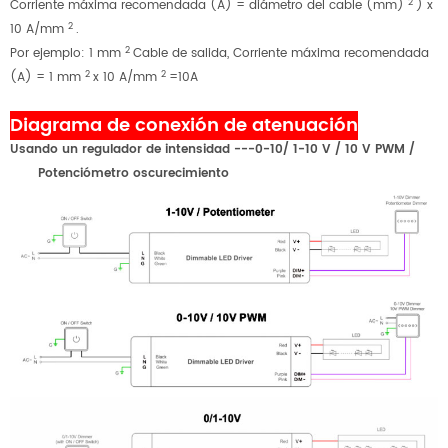
2
Corriente máxima recomendada (A) = diámetro del cable (mm)
) x
2
10 A/mm
.
2
Por ejemplo: 1 mm
Cable de salida, Corriente máxima recomendada
2
2
(A) = 1 mm
x 10 A/mm
=10A
Diagrama de conexión de atenuación
Usando un regulador de intensidad ---0-10/
1-10 V
/ 10 V PWM /
Potenciómetro
oscurecimiento