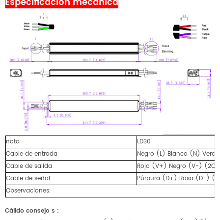
Especificación mecánica
nota
LD30
Cable de entrada
Negro (L) Blanco (N) Verd
Cable de salida
Rojo (V+) Negro (V-) (2C
Cable de señal
Púrpura (D+) Rosa (D-) (
Observaciones:
Cálido
consejo
s
: