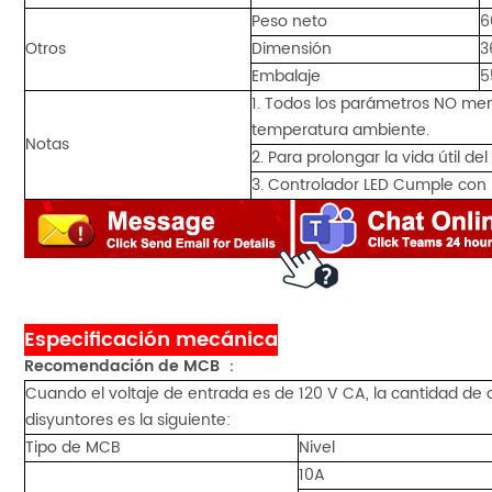
Peso neto
6
Otros
Dimensión
3
Embalaje
5
1. Todos los parámetros NO me
temperatura ambiente.
Notas
2. Para prolongar la vida útil d
3. Controlador LED Cumple con 
Especificación mecánica
Recomendación de MCB
：
Cuando el voltaje de entrada es de 120 V CA, la cantidad de 
disyuntores es la siguiente:
Tipo de MCB
Nivel
10A