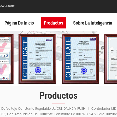
ower.com
Página De Inicio
Productos
Sobre La Inteligencia
Productos
 De Voltaje Constante Regulable UL/cUL DALI-2 Y PUSH
|
IP66, Con Atenuación De Corriente Constante De 100 W Y 24 V Para Iluminac