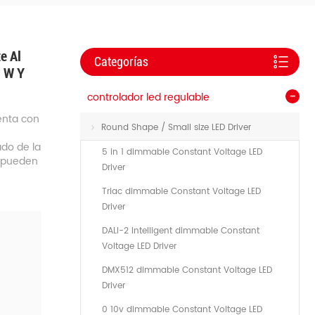
e Al
Categorías
0 W Y
controlador led regulable
nta con
Round Shape / Small size LED Driver
ado de la
5 in 1 dimmable Constant Voltage LED
e pueden
Driver
Triac dimmable Constant Voltage LED
Driver
DALI-2 Intelligent dimmable Constant
Voltage LED Driver
DMX512 dimmable Constant Voltage LED
Driver
0 10v dimmable Constant Voltage LED