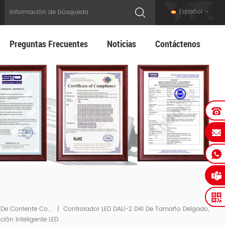
Español
Preguntas Frecuentes
Noticias
Contáctenos
Controlador LED De Corriente Constante DALI-2 D4i De Forma Delgada
|
Controlador LED DALI-2 D4I De Tamaño Delgado,
ión Inteligente LED.