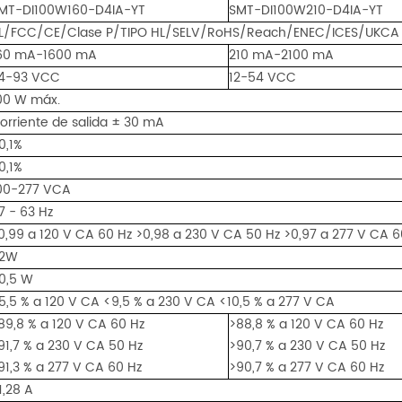
MT-DI100W160-D4IA-YT
SMT-DI100W210-D4IA-YT
L/FCC/CE/Clase P/TIPO HL/SELV/RoHS/Reach/ENEC/ICES/UKCA
60 mA-1600 mA
210 mA-2100 mA
4-93 VCC
12-54 VCC
00 W máx.
orriente de salida ± 30 mA
0,1%
0,1%
00-277 VCA
7 - 63 Hz
0,99 a 120 V CA 60 Hz >0,98 a 230 V CA 50 Hz >0,97 a 277 V CA 6
2W
0,5 W
5,5 % a 120 V CA <9,5 % a 230 V CA <10,5 % a 277 V CA
89,8 % a 120 V CA 60 Hz
>88,8 % a 120 V CA 60 Hz
91,7 % a 230 V CA 50 Hz
>90,7 % a 230 V CA 50 Hz
91,3 % a 277 V CA 60 Hz
>90,7 % a 277 V CA 60 Hz
1,28 A