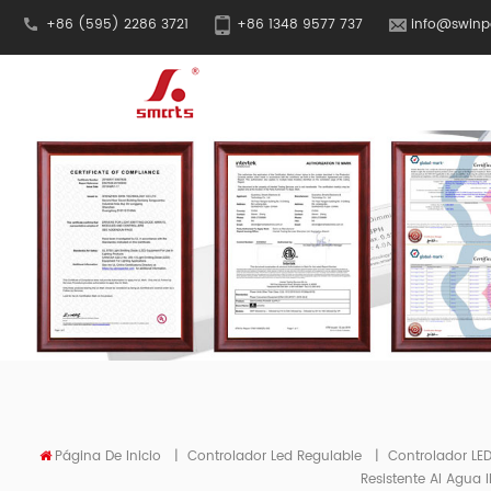
+86 (595) 2286 3721
+86 1348 9577 737
info@swinp
Página De Inicio
|
Controlador Led Regulable
|
Controlador LED
Resistente Al Agua 