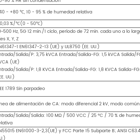
0-90 % HR sin condensación
40 - +80 ℃, 10 - 95 % de humedad relativa
0,03 %/℃(0 - 50℃)
0~500 Hz, 5G 12 min./1 ciclo, período de 72 min. cada uno a lo larg
jes X, Y, Z
N61347-1 EN61347-2-13 (UE) y UL8750 (EE. UU.)
ntrada/Salida/P: 3,75 kVCA Entrada/Salida-FG: 1,5 kVCA Salida/F
VCA (UE)
ntrada/Salida/P: 1,8 KVCA Entrada/Salida-FG: 1,8 KVCA Salida-FG
EE. UU.)
EEE 1789 Sin parpadeo
ínea de alimentación de CA: modo diferencial 2 kV, modo común
ntrada/Salida/Salida: 100 MΩ / 500 VCC / 25 °C / 70 % de hum
elativa
N55015 EN61000-3-2,3(UE) y FCC Parte 15 Subparte B; ANSI C63.4
U.)