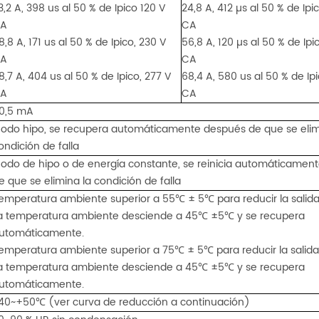
3,2 A, 398 us al 50 % de Ipico 120 V
24,8 A, 412 µs al 50 % de Ipi
A
CA
8,8 A, 171 us al 50 % de Ipico, 230 V
56,8 A, 120 µs al 50 % de Ipi
A
CA
8,7 A, 404 us al 50 % de Ipico, 277 V
68,4 A, 580 us al 50 % de Ip
A
CA
0,5 mA
odo hipo, se recupera automáticamente después de que se elim
ondición de falla
odo de hipo o de energía constante, se reinicia automáticamen
e que se elimina la condición de falla
emperatura ambiente superior a 55℃ ± 5℃ para reducir la salida
a temperatura ambiente desciende a 45℃ ±5℃ y se recupera
utomáticamente.
emperatura ambiente superior a 75℃ ± 5℃ para reducir la salida 
a temperatura ambiente desciende a 45℃ ±5℃ y se recupera
utomáticamente.
40~+50℃ (ver curva de reducción a continuación)