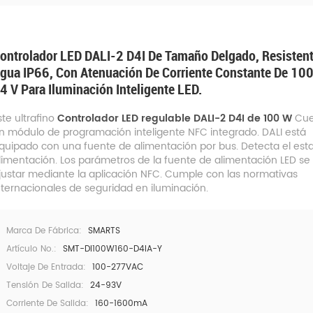
ontrolador LED DALI-2 D4I De Tamaño Delgado, Resistent
gua IP66, Con Atenuación De Corriente Constante De 10
4 V Para Iluminación Inteligente LED.
ste ultrafino
Controlador LED regulable DALI-2 D4I de 100 W
Cue
n módulo de programación inteligente NFC integrado. DALI está
quipado con una fuente de alimentación por bus. Detecta el est
limentación. Los parámetros de la fuente de alimentación LED s
justar mediante la aplicación NFC. Cumple con las normativas
nternacionales de seguridad en iluminación.
Marca De Fábrica:
SMARTS
Artículo No.:
SMT-DI100W160-D4IA-Y
Voltaje De Entrada:
100-277VAC
Tensión De Salida:
24-93V
Corriente De Salida:
160-1600mA