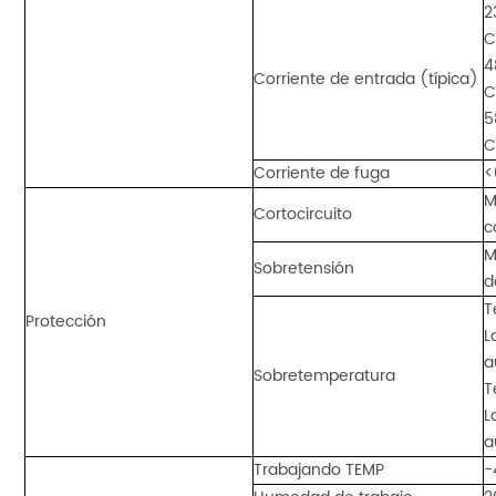
2
C
4
Corriente de entrada (típica)
C
5
C
Corriente de fuga
<
M
Cortocircuito
c
M
Sobretensión
d
T
Protección
L
a
Sobretemperatura
T
L
a
Trabajando TEMP
-