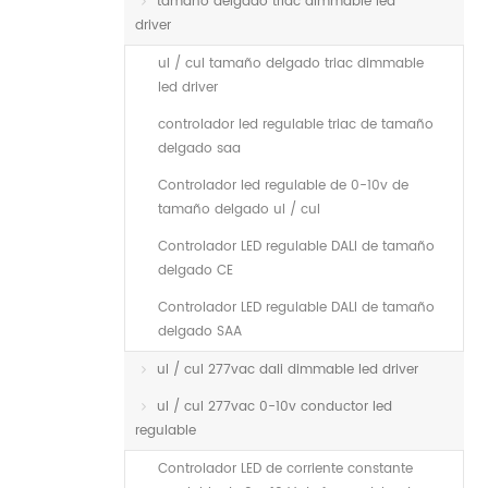
tamaño delgado triac dimmable led
driver
ul / cul tamaño delgado triac dimmable
led driver
controlador led regulable triac de tamaño
delgado saa
Controlador led regulable de 0-10v de
tamaño delgado ul / cul
Controlador LED regulable DALI de tamaño
delgado CE
Controlador LED regulable DALI de tamaño
delgado SAA
ul / cul 277vac dali dimmable led driver
ul / cul 277vac 0-10v conductor led
regulable
Controlador LED de corriente constante