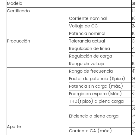
Modelo
S
Certificado
U
Corriente nominal
1
Voltaje de CC
2
Potencia nominal
1
Producción
Tolerancia actual
C
Regulación de línea
<
Regulación de carga
<
Rango de voltaje
1
Rango de frecuencia
4
Factor de potencia (típico)
>
Potencia sin carga (máx.)
<
Energía en espera (Máx.)
<
THD(típico) a plena carga
<
>
Eficiencia a plena carga
>
>
Aporte
Corriente CA (máx.)
<