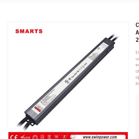
C
A
2
E
u
e
a
a
i