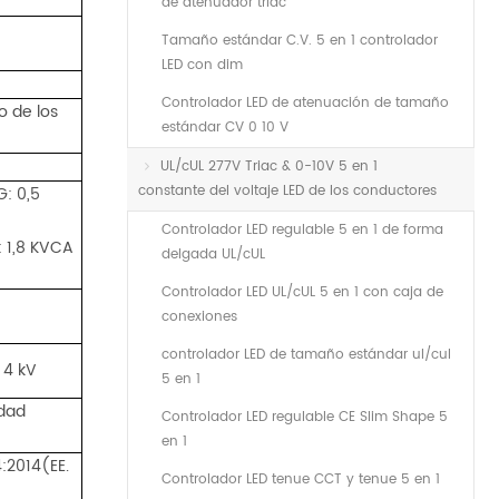
de atenuador triac
Tamaño estándar C.V. 5 en 1 controlador
LED con dim
Controlador LED de atenuación de tamaño
o de los
estándar CV 0 10 V
UL/cUL 277V Triac & 0-10V 5 en 1
constante del voltaje LED de los conductores
G: 0,5
Controlador LED regulable 5 en 1 de forma
: 1,8 KVCA
delgada UL/cUL
Controlador LED UL/cUL 5 en 1 con caja de
conexiones
controlador LED de tamaño estándar ul/cul
 4 kV
5 en 1
edad
Controlador LED regulable CE Slim Shape 5
en 1
:2014(EE.
Controlador LED tenue CCT y tenue 5 en 1