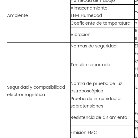
Humedad de trabajo
2
Almacenamiento
-
Ambiente
TEM.,Humedad
Coeficiente de temperatura
±
1
Vibración
e
Normas de seguridad
E
E
k
Tensión soportada
E
(
Norma de prueba de luz
Seguridad y compatibilidad
I
estroboscópica
electromagnética
Prueba de inmunidad a
L
sobretensiones
E
Resistencia de aislamiento
r
E
Emisión EMC
U