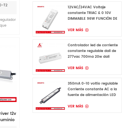
r de
50-T2
red de
12VAC/24VAC Voltaje
constante TRIAC & 0 10V
0w
DIMMABLE 96W FUNCIÓN DE
regulador
FIERA LED DE LED PARA
 que
CONDURA
VER MÁS
ndimiento
ombillas
Controlador led de corriente
constante regulable dali de
277vac 700ma 20w dali
VER MÁS
350mA 0-10 voltio regulable
Corriente constante AC a la
fuente de alimentación LED
de CC para luz LED
VER MÁS
river 12v
luminio
riores