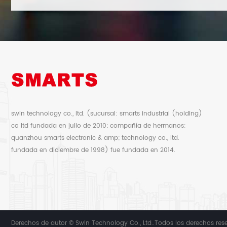
swin technology co., ltd. (sucursal: smarts industrial (holding)
co ltd fundada en julio de 2010; compañía de hermanos:
quanzhou smarts electronic & amp; technology co., ltd.
fundada en diciembre de 1998) fue fundada en 2014.
Derechos de autor © Swin Technology Co., Ltd..Todos los derechos re