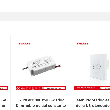
265v
16-28 vcc 300 ma 8w Triac
Atenuador triac e
0ma
Dimmable actual constante
de la UE, atenuador