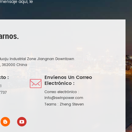
mensaje aquí, le
arnos.
Huoju Industrial Zone Jiangnan Downtown
n, 362000 China
to :
Envíenos Un Correo
Electrónico :
1
Correo electrónico :
7737
info@swinpower.com
Teams :
Zheng Steven