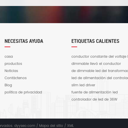
NECESITAS AYUDA
ETIQUETAS CALIENTES
casa
conductor constante del voltaje 
productos
dimmable llevó el conductor
Noticias
de dimmable led del transforma
Contáctenos
led de alimentación del controla
Blog
slim led driver
política de privacidad
fuente de alimentación led
controlador de led de 36W
servados. dyyseo.com /
Mapa del sitio
/
XML