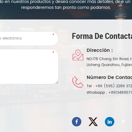
ado en nuestros productos y desea conocer más detalles, deje un 
responderemos tan pronto como podamos.
Forma De Contact
Dirección :
NO.178 Chang Xin Road, 
Licheng Quanzhou, Fujia
Número De Contac
Tel :
+86 (595) 2286 372
Whatsapp :
+861348957