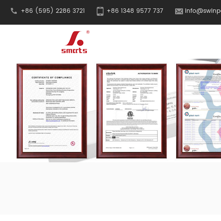
+86 (595) 2286 3721
+86 1348 9577 737
info@swinp