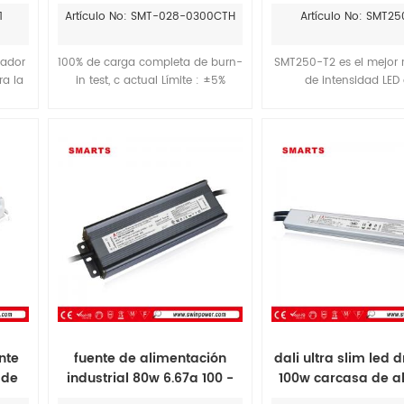
l
del Conductor del LED para
Led, interrupto
1
Artículo No: SMT-028-0300CTH
Artículo No: SMT2
mmer
la luz del led
atenuación de pa
Control de 25
uador
100% de carga completa de burn-
SMT250-T2 es el mejor 
ra la
in test, c actual Límite : ±5%
de intensidad LED
a a
corriente nominal de salida,
proporciona el mejor re
para
300ma 400 ma corriente de
de atenuación para b
e
salida. triac controlador led con
LED regulables
atenuación .cumplir con el
estándar de seguridad y EMC.
este controlador de led son
viables para la lámpara del led,
luces de techo, etc.....
nte
fuente de alimentación
dali ultra slim led d
 de
industrial 80w 6.67a 100 -
100w carcasa de a
277v fuente de alimentación
para uso en exte