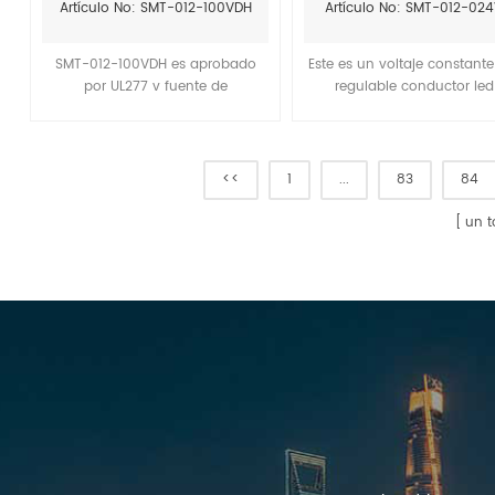
Artículo No: SMT-012-100VDH
Artículo No: SMT-012-02
conductor del led
SMT-012-100VDH es aprobado
Este es un voltaje constante 
por UL277 v fuente de
regulable conductor led 
alimentación del conductor del
generalmente coincidente
led. 0-10V dimmable led
Lutron borde de ataque tr
controladores compatibles con
dimmer.
LEVITON borde de ataque y borde
<<
1
...
83
84
de fuga dimmers con 7 años de
garantía.
un t