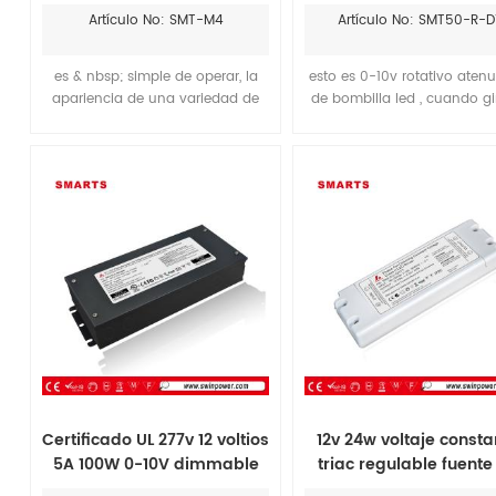
rohs en la lista
perilla manual pane
Artículo No: SMT-M4
Artículo No: SMT50-R-D
montaje en pared di
es & nbsp; simple de operar, la
esto es 0-10v rotativo aten
apariencia de una variedad de
de bombilla led , cuando gi
estilos de diseño de baja
perilla mientras comienz
potencia, con características de
controle la señal de 0-10v 
seguridad
lograr un rendimiento d
atenuación.
Certificado UL 277v 12 voltios
12v 24w voltaje consta
5A 100W 0-10V dimmable
triac regulable fuente
fuente de alimentación del
alimentación led