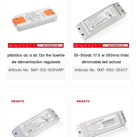
plástico ac a dc 12v 6w fuente
35-50vdc 17.5 w 350ma triac
de alimentación regulada
dimmable led actual
constante del conductor
Artículo No: SMT-012-006VWP
Artículo No: SMT-050-350CT