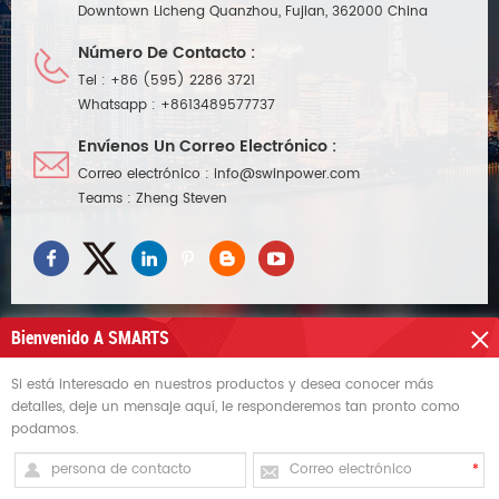
Downtown Licheng Quanzhou, Fujian, 362000 China
Número De Contacto :
Tel :
+86 (595) 2286 3721
Whatsapp :
+8613489577737
Envíenos Un Correo Electrónico :
Correo electrónico :
info@swinpower.com
Teams :
Zheng Steven
Bienvenido A SMARTS
Si está interesado en nuestros productos y desea conocer más
NECESITAS AYUDA
detalles, deje un mensaje aquí, le responderemos tan pronto como
podamos.
ETIQUETAS CALIENTES
REGÍSTRATE PARA RECIBIR ACTUALIZACIONES