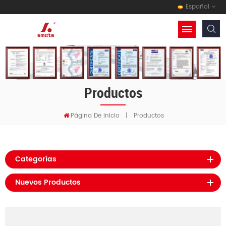
Español
Productos
Página De Inicio
|
Productos
Categorías
Nuevos Productos