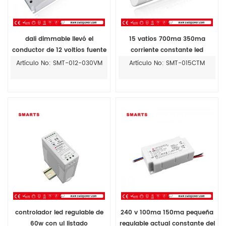
dali dimmable llevó el
15 vatios 700ma 350ma
conductor de 12 voltios fuente
corriente constante led
de alimentación para tiras de
controlador circuito regulable
Artículo No: SMT-012-030VM
Artículo No: SMT-015CTM
led
controlador led regulable de
240 v 100ma 150ma pequeña
60w con ul listado
regulable actual constante del