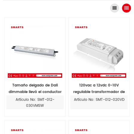
Tamaño delgado de Dali
120vac a 12vdc 0-10V
dimmable llevó el conductor
regulable transformador de
12V 30w esbelta de suministro
luz de tira llevada
Artículo No: SMT-012-
Artículo No: SMT-012-020VD
de energía LED
030VMSW