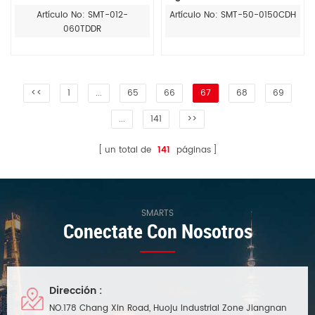
conductor del led 6w 8w
Artículo No: SMT-012-
Artículo No: SMT-50-0150CDH
060TDDR
<<
1
...
65
66
67
68
69
...
141
>>
un total de
141
páginas
SMARTS
Conectate Con Nosotros
Dirección :
NO.178 Chang Xin Road, Huoju Industrial Zone Jiangnan