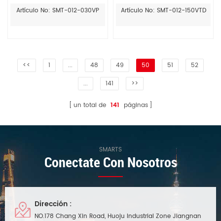
del interruptor del adaptador
Artículo No: SMT-012-030VP
Artículo No: SMT-012-150VTD
de CA DC 12V 2500mA pared
<<
1
...
48
49
50
51
52
...
141
>>
un total de
141
páginas
SMARTS
Conectate Con Nosotros
Dirección :
NO.178 Chang Xin Road, Huoju Industrial Zone Jiangnan