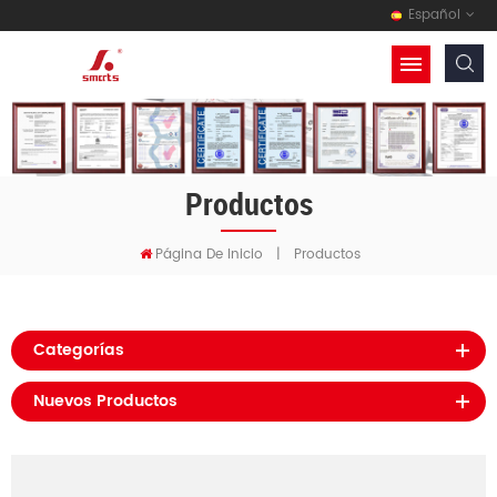
Español
Productos
Página De Inicio
|
Productos
Categorías
Nuevos Productos