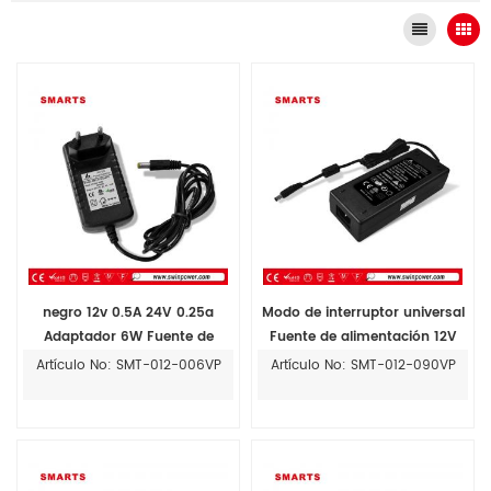
negro 12v 0.5A 24V 0.25a
Modo de interruptor universal
Adaptador 6W Fuente de
Fuente de alimentación 12V
alimentación del adaptador de
7.5A 24V 90W Adaptador de
Artículo No: SMT-012-006VP
Artículo No: SMT-012-090VP
CA DC
corriente de 3 pines