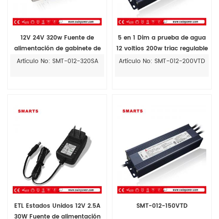
12V 24V 320w Fuente de
5 en 1 Dim a prueba de agua
alimentación de gabinete de
12 voltios 200w triac regulable
voltaje constante
Fuente de alimentación LED
Artículo No: SMT-012-320SA
Artículo No: SMT-012-200VTD
con 7 años de garantía.
ETL Estados Unidos 12V 2.5A
SMT-012-150VTD
30W Fuente de alimentación