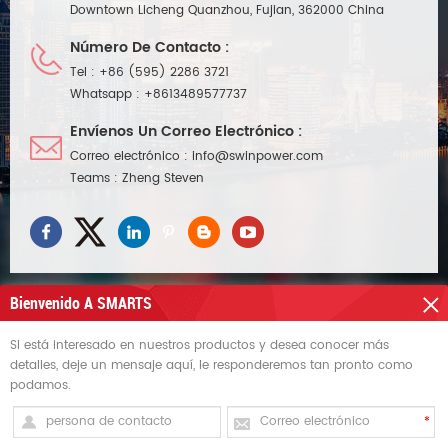
Downtown Licheng Quanzhou, Fujian, 362000 China
Número De Contacto :
Tel :
+86 (595) 2286 3721
Whatsapp :
+8613489577737
Envíenos Un Correo Electrónico :
Correo electrónico :
info@swinpower.com
Teams :
Zheng Steven
Bienvenido A SMARTS
Si está interesado en nuestros productos y desea conocer más
NECESITAS AYUDA
detalles, deje un mensaje aquí, le responderemos tan pronto como
podamos.
ETIQUETAS CALIENTES
REGÍSTRATE PARA RECIBIR ACTUALIZACIONES