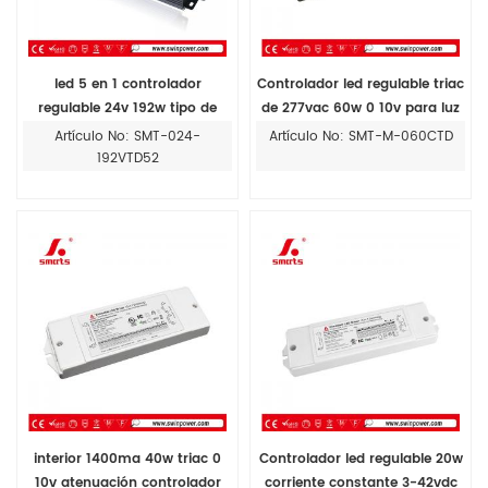
led 5 en 1 controlador
Controlador led regulable triac
regulable 24v 192w tipo de
de 277vac 60w 0 10v para luz
salida múltiple clase 2 para
de navidad led interior
Artículo No: SMT-024-
Artículo No: SMT-M-060CTD
iluminación led
192VTD52
interior 1400ma 40w triac 0
Controlador led regulable 20w
10v atenuación controlador
corriente constante 3-42vdc