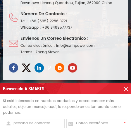
Downtown Licheng Quanzhou, Fujian, 362000 China
Número De Contacto :
Tel :
+86 (595) 2286 3721
Whatsapp :
+8613489577737
Envíenos Un Correo Electrónico :
Correo electrónico :
info@swinpower.com
Teams :
Zheng Steven
Bienvenido A SMARTS
Si está interesado en nuestros productos y desea conocer más
NECESITAS AYUDA
detalles, deje un mensaje aquí, le responderemos tan pronto como
podamos.
ETIQUETAS CALIENTES
REGÍSTRATE PARA RECIBIR ACTUALIZACIONES