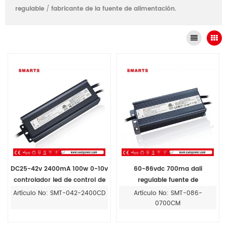
regulable
/
fabricante de la fuente de alimentación.
DC25-42v 2400mA 100w 0-10v
60-86vdc 700ma dali
controlador led de control de
regulable fuente de
atenuación para luz led
alimentación ac dc
Artículo No: SMT-042-2400CD
Artículo No: SMT-086-
0700CM