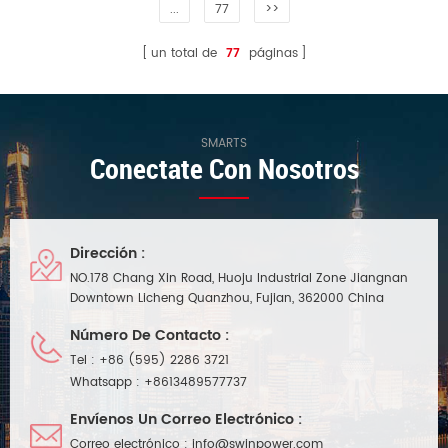
...
77
>>
un total de
77
páginas
SMARTS
Conectate Con Nosotros
Dirección :
NO.178 Chang Xin Road, Huoju Industrial Zone Jiangnan
Downtown Licheng Quanzhou, Fujian, 362000 China
Número De Contacto :
Tel :
+86 (595) 2286 3721
Whatsapp :
+8613489577737
Envíenos Un Correo Electrónico :
Correo electrónico :
info@swinpower.com