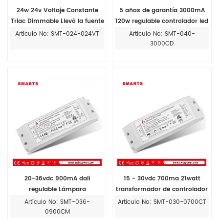
24w 24v Voltaje Constante
5 años de garantía 3000mA
Triac Dimmable Llevó la fuente
120w regulable controlador led
de Alimentación
para 0-10v control de
Artículo No: SMT-024-024VT
Artículo No: SMT-040-
atenuación
3000CD
20-36vdc 900mA dali
15 - 30vdc 700ma 21watt
regulable Lámpara
transformador de controlador
Transformador de halógeno
led regulable triac
Artículo No: SMT-036-
Artículo No: SMT-030-0700CT
electrónico.
0900CM