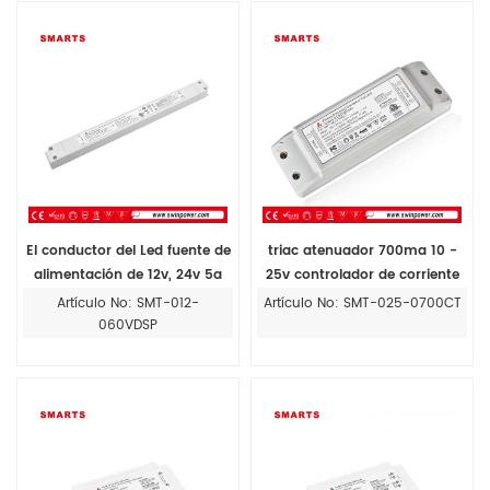
El conductor del Led fuente de
triac atenuador 700ma 10 -
alimentación de 12v, 24v 5a
25v controlador de corriente
2,5 a 60w delgada cubierta de
constante
Artículo No: SMT-012-
Artículo No: SMT-025-0700CT
tamaño de fuente de
060VDSP
alimentación para el
conductor del led de la tira