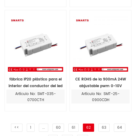
fábrica IP20 plástico para el
CE ROHS de la 900mA 24W
interior del conductor del led
abjustable pwm 0-10V
24w 700mA corriente
dimmable LED actual
Artículo No: SMT-035-
Artículo No: SMT-25-
constante fuente de
constante del conductor
0700CTH
0900CDH
alimentación
<<
1
...
60
61
62
63
64