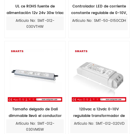
UL ce ROHS fuente de
Controlador LED de corriente
alimentación 12v 24v 30w triac
constante regulable de 0-10V,
regulable transformador led
panel de luz LED de 8W 38-50v
Artículo No: SMT-012-
Artículo No: SMT-50-0150CDH
030VTHW
Tamaño delgado de Dali
120vac a 12vdc 0-10V
dimmable llevó el conductor
regulable transformador de
12V 30w esbelta de suministro
luz de tira llevada
Artículo No: SMT-012-
Artículo No: SMT-012-020VD
de energía LED
030VMSW