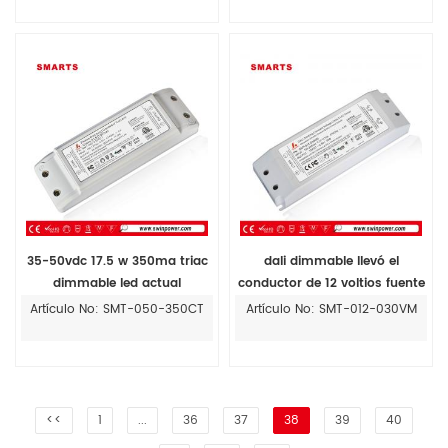
35-50vdc 17.5 w 350ma triac
dali dimmable llevó el
dimmable led actual
conductor de 12 voltios fuente
constante del conductor
de alimentación para tiras de
Artículo No: SMT-050-350CT
Artículo No: SMT-012-030VM
led
<<
1
...
36
37
38
39
40