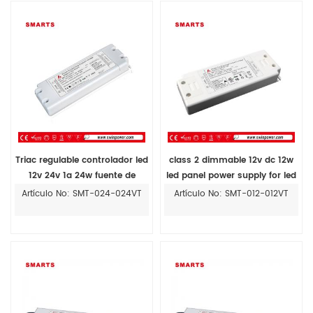
Triac regulable controlador led
class 2 dimmable 12v dc 12w
12v 24v 1a 24w fuente de
led panel power supply for led
alimentación para iluminación
lights
Artículo No: SMT-024-024VT
Artículo No: SMT-012-012VT
led