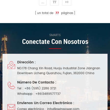
...
77
>>
un total de
77
páginas
SMARTS
Conectate Con Nosotros
Dirección :
NO.178 Chang Xin Road, Huoju Industrial Zone Jiangnan
Downtown Licheng Quanzhou, Fujian, 362000 China
Número De Contacto :
Tel :
+86 (595) 2286 3721
Whatsapp :
+8613489577737
Envíenos Un Correo Electrónico :
Correo electrónico :
info@swinpower.com