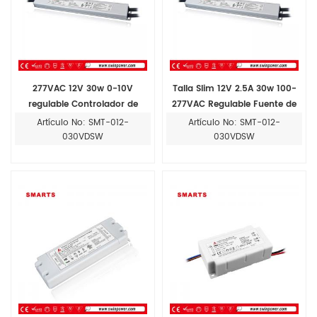
277VAC 12V 30w 0-10V
Talla Slim 12V 2.5A 30w 100-
regulable Controlador de
277VAC Regulable Fuente de
voltaje constante
alimentación LED para tira LED
Artículo No: SMT-012-
Artículo No: SMT-012-
030VDSW
030VDSW